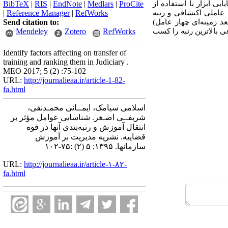
ی ابزار با استفاده از
ProCite
|
Medlars
|
EndNote
|
RIS
|
BibTeX
‌های تحلیل عاملی اکتشافی و رتبه
RefWorks
|
Reference Manager
|
 زمینه‌ای چهار عامل)
Send citation to:
 بالاترین رتبه را کسب
RefWorks
Zotero
Mendeley
Identify factors affecting on transfer of
training and ranking them in Judiciary .
MEO 2017; 5 (2) :75-102
URL:
http://journalieaa.ir/article-1-82-
fa.html
اسلامی سیامک، ایمــانی محمـدنقی،
شریفــی اصـغر. شناسایی عوامل مؤثر بر
انتقال آموزش و رتبه‌بندی آنها در قوه
قضاییه. نشریه مديريت بر آموزش
سازمانها. ۱۳۹۵; ۵ (۲) :۷۵-۱۰۲
URL:
http://journalieaa.ir/article-۱-۸۲-
fa.html