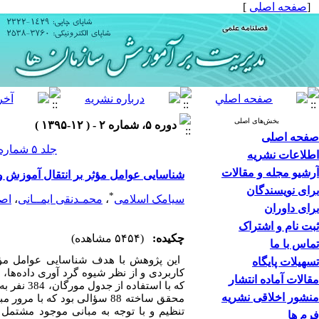
[
صفحه اصلی
]
بخش‌های اصلی
دوره ۵، شماره ۲ - ( ۱۲-۱۳۹۵ )
صفحه اصلی
جلد ۵ شماره ۲ صفحات ۱۰۲-۷۵
اطلاعات نشریه
آرشیو مجله و مقالات
شناسایی عوامل مؤثر بر انتقال آموزش و رت
برای نویسندگان
*
سیامک اسلامی
،
محمـدنقی ایمــانی
،
اصـ
برای داوران
ثبت نام و اشتراک
چکیده:
(۵۴۵۴ مشاهده)
تماس با ما
این پژوهش با هدف شناسایی عوامل مؤثر 
تسهیلات پایگاه
کاربردی
و از نظر شیوه گرد آوری داده‌ها،
مقالات آماده انتشار
که با اس
منشور اخلاقی نشریه
محقق ساخته 88 سؤالی بود که
فرم ها