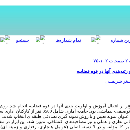
به‌بندی آنها در قوه قضاییه
غر شریفــی
بر انتقال آموزش و اولویت بندی آنها در قوه قضاییه انجام شد.
روش 
 توصیفی- پیمایشی بود
. جامعه آماری شامل 3500 نفر از کار
تفاده از جدول مورگان، 384 نفر به عنوان نمونه تعیین و با روش نمونه گیری تصادفی طبقه‌ای انتخا
 با مرور مبانی نظری و عملی و نیز مصاحبه‌های اکتشافی، تدوین شد. این ابزار در
تنظیم و با توجه به مبانی موجود مشتمل بر 19 مؤلفه و در 3 دسته اصلی (عوامل هنجاری، رفتا