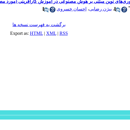
ری‌های نوین مبتنی بر هوش مصنوعی در آموزش کارآفرینی (مورد مطال
،
بیژن رضایی
،
احسان خسروی
برگشت به فهرست نسخه ها
Export as:
HTML
|
XML
|
RSS