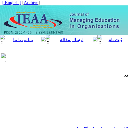
[ English ]
]
Archive
[
ی
]