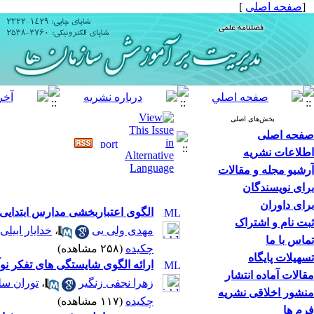
[
صفحه اصلی
]
بخش‌های اصلی
صفحه اصلی
اطلاعات نشریه
آرشیو مجله و مقالات
برای نویسندگان
برای داوران
الگوی اعتباربخشی مدارس ابتدایی 
ثبت نام و اشتراک
مهدی ولی یی
،
خدایار ابیلی
تماس با ما
چکیده
(۲۵۸ مشاهده)
تسهیلات پایگاه
ارائه الگوی شایستگی های تفکر نو
مقالات آماده انتشار
زهرا نجفی زنگیر
،
توران سل
منشور اخلاقی نشریه
چکیده
(۱۱۷ مشاهده)
فرم ها