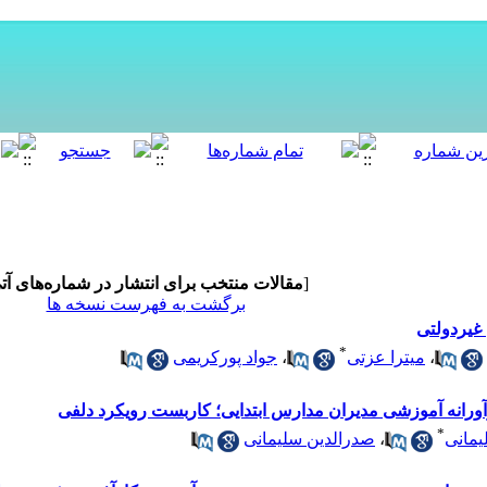
[
مقالات منتخب برای انتشار در شماره‌های آت
برگشت به فهرست نسخه ها
غیردولتی
*
،
میترا عزتی
،
جواد پورکریمی
آورانه آموزشی مدیران مدارس ابتدایی؛ کاربست رویکرد دلفی
*
یمانی
،
صدرالدین سلیمانی