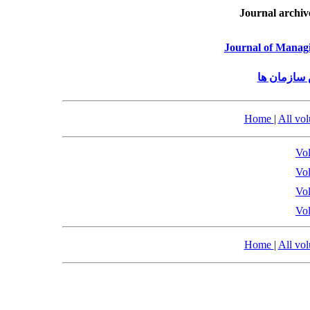
Journal archiv
Journal of Managi
 سازمان ها
Home
|
All vo
Vol
Vol
Vol
Vol
Home
|
All vo