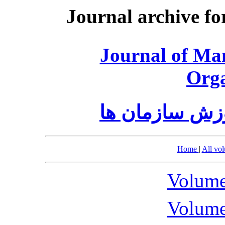
Journal archive fo
Journal of Ma
Orga
وزش سازمان ها
Home
|
All vo
Volume
Volume