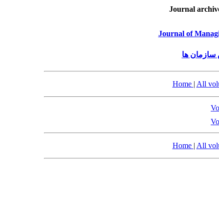
Journal archiv
Journal of Managi
 سازمان ها
Home
|
All vo
Vo
Vo
Home
|
All vo