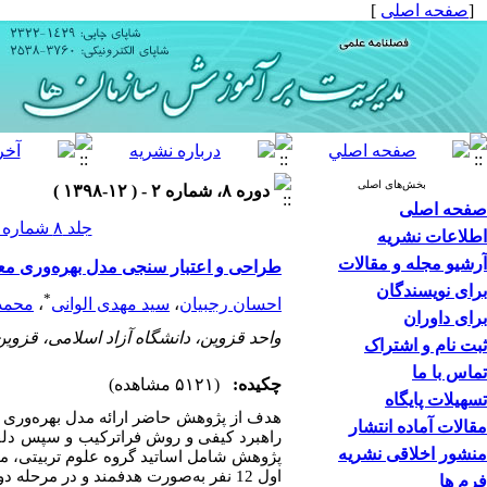
[
صفحه اصلی
]
بخش‌های اصلی
دوره ۸، شماره ۲ - ( ۱۲-۱۳۹۸ )
صفحه اصلی
جلد ۸ شماره ۲ صفحات ۲۵۱-۲۱۳
اطلاعات نشریه
آرشیو مجله و مقالات
طراحی و اعتبار سنجی مدل بهره‌وری معل
برای نویسندگان
*
احسان رجبیان
،
سید مهدی الوانی
،
محمد
برای داوران
واحد قزوین، دانشگاه آزاد اسلامی، قزوین،
ثبت نام و اشتراک
تماس با ما
چکیده:
(۵۱۲۱ مشاهده)
تسهیلات پایگاه
هدف از پژوهش حاضر ارائه مدل بهره‌وری مع
مقالات آماده انتشار
راهبرد کیفی و روش فراترکیب و سپس دلفی
منشور اخلاقی نشریه
پژوهش شامل اساتید گروه علوم تربیتی، مد
فرم ها