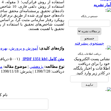
استفاده از روش فراترکیب؛ 3 مقوله، 4 زیر مقوله، 22 مفهوم و 89 شاخص کشف گردید
آمار نشریه
داده‌های تحقیق پرسشنامه‌ای محقق ساخته ته
داده‌های جمع آوری شده از طریق نرم افزا
جستجو در پایگاه
رویکرد رفتار سازمانی مثبت گرا، بر اساس ا
اهمیت شاخص‌های تحقیق با استفاده از 
تحقیق با اهمیت هستند.
جستجوی پیشرفته
واژه‌های کلیدی:
آموزش و پرورش
،
بهره‌
دریافت اطلاعات پایگاه
نشانی پست الکترونیک
متن کامل
[PDF 1351 kb]
(۵۰۰۱ دریافت)
خود را برای دریافت
نوع مطالعه:
پژوهشي
|
موضوع مقاله:
مد
اطلاعات و اخبار پایگاه،
دریافت: 1398/7/28 | پذیرش: 1398/11/18 | انتشار: 1398/12/5
در کادر زیر وارد کنید.
نام ک