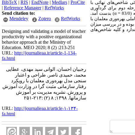
BibTeX
|
RIS
|
EndNote
|
Medlars
|
ProCite
ی شاخص‌های نهائی با
|
Reference Manager
|
RefWorks
ییر پیدا کرد. در مرحله دوم برای گردآوری
Send citation to:
83
α =
) بدست آمد.
Mendeley
Zotero
RefWorks
ملی بهره‌وری معلمان با
 بوده و در بررسی میزان
ارد و کلیه شاخص‌های
Designing and validating a model of teacher
productivity with a positive organizational
behavior approach at the Ministry of
Education. MEO 2020; 8 (2) :213-251
URL:
http://journalieaa.ir/article-1-134-
fa.html
رجبیان احسان، الوانی سید مهدی، عطایی
محمد، حمیدی ناصر. طراحی و اعتبار
سنجی مدل بهره‌وری معلمان با رویکرد
رفتار سازمانی مثبت گرا در وزارت آموزش
و پرورش. نشریه مديريت بر آموزش
سازمانها. ۱۳۹۸; ۸ (۲) :۲۱۳-۲۵۱
URL:
http://journalieaa.ir/article-۱-۱۳۴-
fa.html