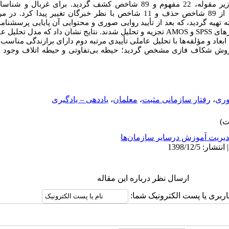
.
برای غربال و شناسائ
استفاده از روش دلفی فازی، 10 شاخص از 89 شاخص حذف و 11 شاخص با نظر خبرگان تغ
یه گردید، که بعد از تأیید روایی صوری و محتوایی آن پایایی پرسشنامه (/0
رهای
SPSS
و
AMOS
تجزیه و تحلیل شدند. نتایج نشان داد که مدل تحلیل عا
بعاد و مؤلفه‌ها با تحلیل عاملی تأییدی مرتبه دوم دارای برازندگی مناسب
روش شکاف فازی مشخص گردید؛ حیطه بی‌تفاوتی و حیطه اتلاف وجود ند
وری
،
رفتار سازمانی مثبت
،
معلمان
،
یاددهی – یادگیری
یریت آموزش درسایر سازمان‌ها
ارسال نظر درباره این مقاله
اربری یا پست الکترونیک شما: