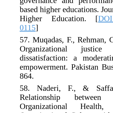
governance and
based higher edu
Higher Educat
0115
]
57. Muqadas, F.
Organization
dissatisfaction
empowerment. Pa
864.
58. Naderi, F
Relationship 
Organization