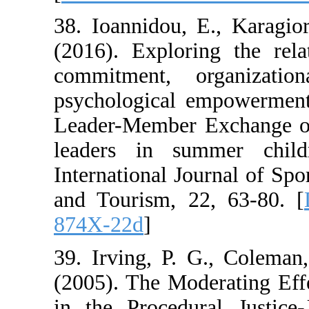
38. Ioannidou, 
(2016). Explori
commitment, or
psychological e
Leader-Member E
leaders in su
International J
and Tourism, 2
874X-22d
]
39. Irving, P. 
(2005). The Mod
in the Procedur