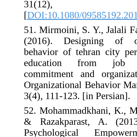
31(12
[
DOI:10.1080/0
51. Mirmoini, S.
(2016). Design
behavior of teh
education fro
commitment and
Organizational 
3(4), 111-123. [i
52. Mohammadkh
& Razakparast
Psychologica