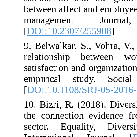
between affect 
management
[
DOI:10.2307/2
9. Belwalkar, S
relationship b
satisfaction and
empirical stud
[
DOI:10.1108/S
10. Bizri, R. (
the connection
sector. Equal