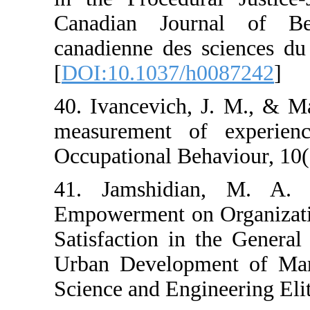
Canadian Jour
canadienne des 
[
DOI:10.1037/h
40. Ivancevich,
measurement of
Occupational Beh
41. Jamshidi
Empowerment on
Satisfaction in
Urban Developm
Science and Engin