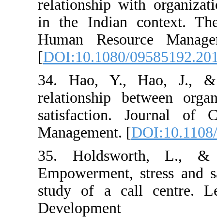
relationship wit
in the Indian c
Human Resourc
[
DOI:10.1080/0
34. Hao, Y., 
relationship be
satisfaction. 
Management. [
D
35. Holdswort
Empowerment, st
study of a cal
Develo