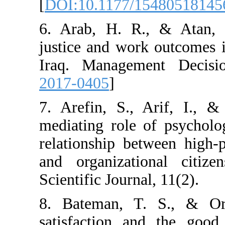
[
DOI:10.1177/1
6. Arab, H. R.
justice and wor
Iraq. Managem
2017-0405
]
7. Arefin, S.,
mediating role 
relationship be
and organizati
Scientific Journa
8. Bateman, T
satisfaction an