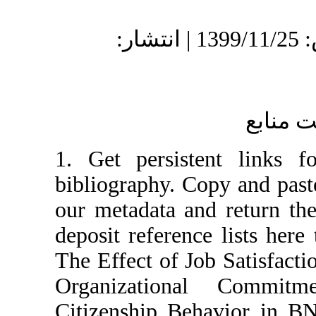
دریافت: 1399/8/11 | پذیرش: 1399/11/25 | انتشار:
1. Get persiste
bibliography. Co
our metadata an
deposit referenc
The Effect of J
Organizationa
Citizenship Beh