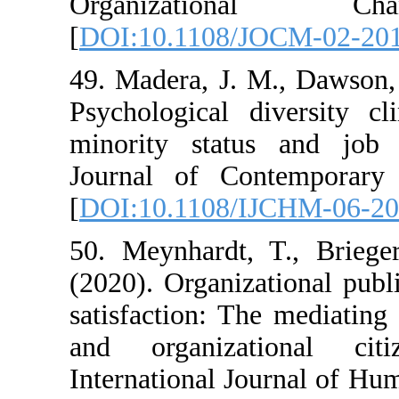
Organizat
[
DOI:10.1108/J
49. Madera, J. 
Psychological d
minority status
Journal of Con
[
DOI:10.1108/I
50. Meynhardt,
(2020). Organiz
satisfaction: T
and organizat
International J