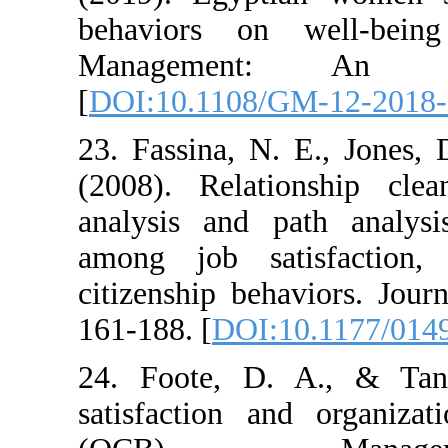
behaviors on
Management:
[
DOI:10.1108/G
23. Fassina, N.
(2008). Relati
analysis and pa
among job sati
citizenship beh
161-188. [
DOI:1
24. Foote, D.
satisfaction an