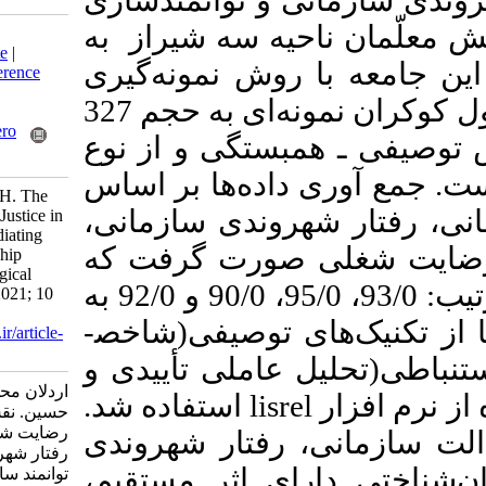
نی و توانمندسازی
احیه سه شیراز به
Download citation:
BibTeX
|
RIS
|
EndNote
|
ه با روش نمونه­‌گیری
Medlars
|
ProCite
|
Reference
Manager
|
RefWorks
تصادفی ساده و بر مبنای فرمول کوکران نمونه‌ای به حجم 327
Send citation to:
Mendeley
Zotero
مبستگی و از نوع
RefWorks
داده­‌ها بر اساس
Ardalan M R, majooni H. The
شهروندی سازمانی
Role of Organizational Justice in
Job Satisfaction by Mediating
ی صورت گرفت که
Organizational Citizenship
Behavior and Psychological
ضریب آلفای کرانباخ آن­ها به ترتیب: 93/0، 95/0، 90/0 و 92/0 به
Empowerment. MEO 2021; 10
(1) :73-108
ی توصیفی(شاخص­
URL:
http://journalieaa.ir/article-
1-167-fa.html
 عاملی تأییدی و
اردلان محمدرضا، معجونی
استفاده شد.
lisrel
حسین. نقش عدالت سازمانی در
رضایت شغلی با میانجی‌گری
، رفتار شهروندی
رفتار شهروندی سازمانی و
ارای اثر مستقیم
توانمند سازی روانشناختی.