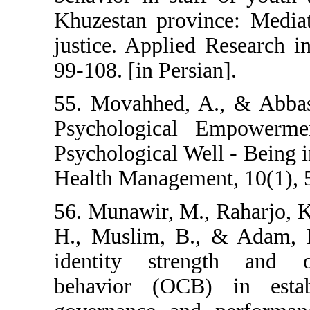
Khuzestan provi
justice. Applie
99-108. [in Persi
55. Movahhed, A
Psychological
Psychological We
Health Managemen
56. Munawir, M.,
H., Muslim, B.
identity stren
behavior (OCB