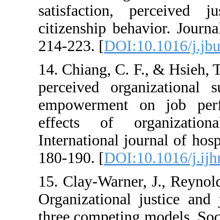
satisfaction, p
citizenship beha
214-223. [
DOI:1
14. Chiang, C. F
perceived organ
empowerment o
effects of org
International jo
180-190. [
DOI:1
15. Clay-Warner,
Organizational j
three competing 