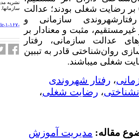
نشریه مديريت بر آموزش
05/0 بر رضایت شغلی بودند؛ عدالت
سازمانها. ۱۴۰۰; ۱۰ (۱) :۷۳-۱۰۸
ندی سازمانی و
URL:
http://journalieaa.ir/article-۱-۱۶۷-
ثبت و معنادار بر
fa.html
ازمانی، رفتار
ختی قادر به تببین
 شهروندی
،
ایت شغلی
دیریت آموزش