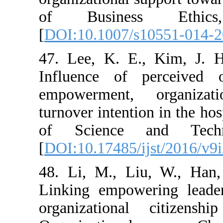
of Busines
[
DOI:10.1007/s
47. Lee, K. E.
Influence of p
empowerment,
turnover intentio
of Science a
[
DOI:10.17485/i
48. Li, M., Li
Linking empowe
organizational