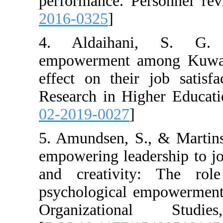
performance. Pe
2016-0325
]
4. Aldaihani
empowerment am
effect on their
Research in Hig
02-2019-0027
]
5. Amundsen, S.
empowering leade
and creativity
psychological e
Organizatio