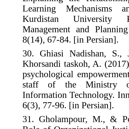
Learning Mec
Kurdistan Un
Management and
8(14), 67-84. [in
30. Ghiasi Nad
Khorsandi tasko
psychological e
staff of the
Information Tec
6(3), 77-96. [in 
31. Gholampour