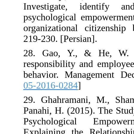
Investigate, 
psychological e
organizational 
219-230. [Persia
28. Gao, Y., 
responsibility a
behavior. Mana
05-2016-0284
]
29. Ghahraman
Panahi, H. (201
Psychologic
Explaining the 