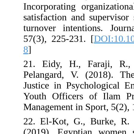
Incorporating or
satisfaction and
turnover intent
57(3), 225-231.
8
]
21. Eidy, H., 
Pelangard, V. 
Justice in Psy
Youth Officers
Management in Sp
22. El-Kot, G.
(2019). Egypt