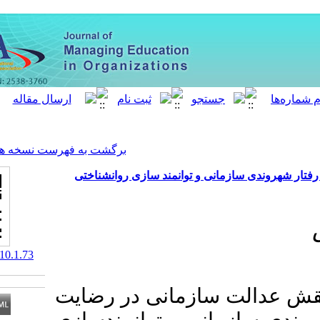
[ English ]
]
Archive
[
برگشت به فهرست نسخه ها
و توانمند سازی روانشناختی
‎ 10.52547/meo.10.1.73
زمانی در رضایت