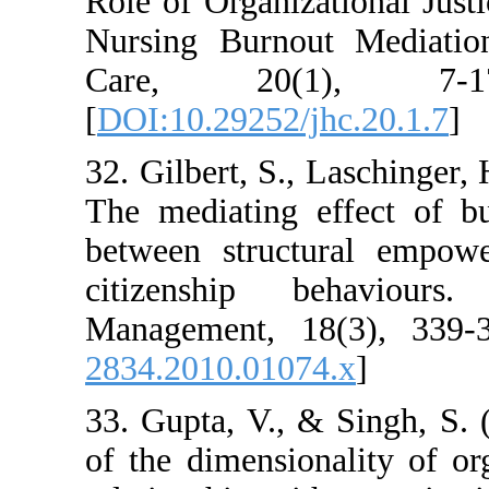
Role of Organiza
Nursing Burnou
Care, 20(
[
DOI:10.29252/j
32. Gilbert, S.,
The mediating e
between struct
citizenship 
Management, 1
2834.2010.0107
33. Gupta, V., 
of the dimension