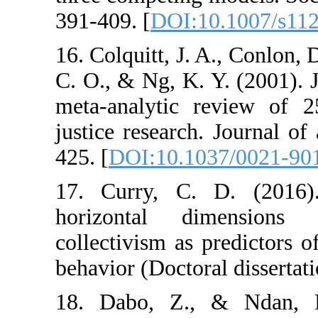
391-409. [
DOI:1
16. Colquitt, J. 
C. O., & Ng, K. 
meta-analytic r
justice research
425. [
DOI:10.10
17. Curry, C. 
horizontal d
collectivism as 
behavior (Doctor
18. Dabo, Z.,