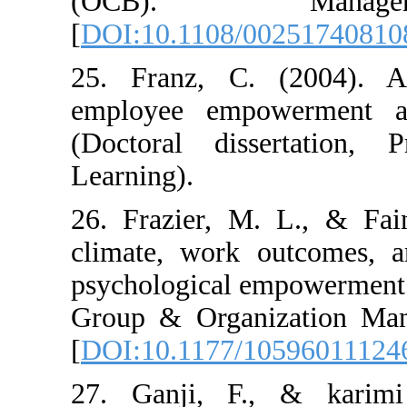
(OCB). M
[
DOI:10.1108/0
25. Franz, C. 
employee empow
(Doctoral dis
Learning).
26. Frazier, M.
climate, work 
psychological e
Group & Organi
[
DOI:10.1177/1
27. Ganji, F.