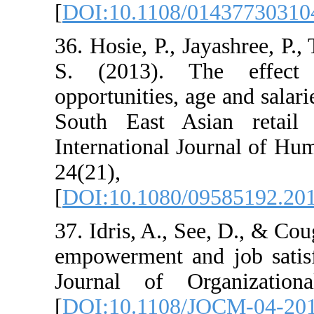
[
DOI:10.1108/0
36. Hosie, P., J
S. (2013). T
opportunities, ag
South East Asi
International J
24(21
[
DOI:10.1080/0
37. Idris, A., S
empowerment and
Journal of Or
[
DOI:10.1108/J