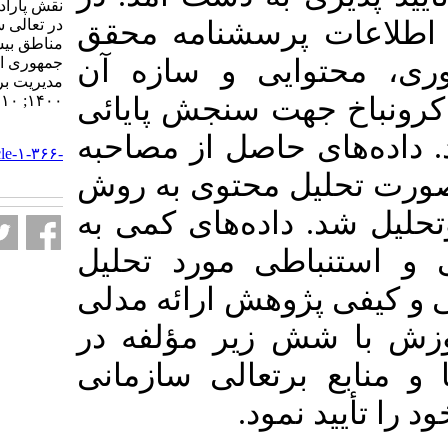
نقش پارادایمی مدیریت آموزش
رسشنامه محقق
در تعالی سازمان‌های آموزشی
مناطق بیست گانه راه‌آهن
یی و سازه آن
جمهوری اسلامی ایران. نشریه
مديريت بر آموزش سازمانها.
۱۴۰۰; ۱۰ (۴) :۱۶۷-۱۸۸
ت سنجش پایائی
URL:
اصل از مصاحبه
http://journalieaa.ir/article-۱-۳۶۶-
fa.html
ل محتوی به روش
داده‌های کمی به
طی مورد تحلیل
وهش ارائه مدلی
 زیر مؤلفه در
تعالی سازمانی
نمود