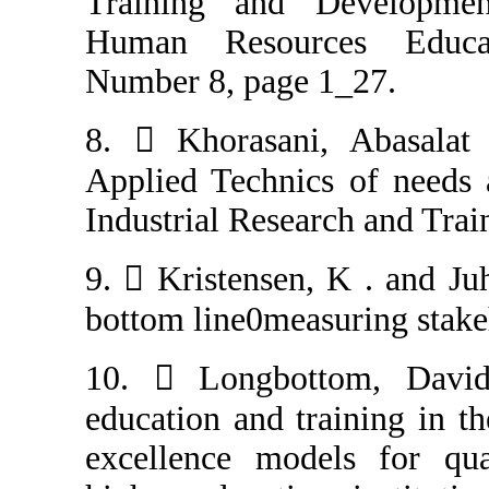
Training and 
Human Resour
Number 8, page 
8.  Khorasani
Applied Technic
Industrial Resea
9.  Kristensen
bottom line0meas
10.  Longbot
education and tr
excellence mo