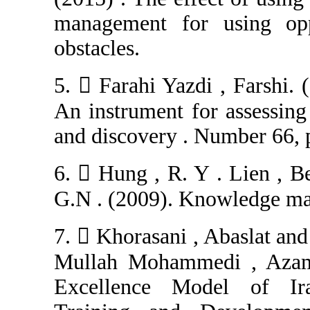
management for
obstacles.
5.  Farahi Yazd
An instrument fo
and discovery . 
6.  Hung , R. 
G.N . (2009). 
7.  Khorasani 
Mullah Mohamme
Excellence M