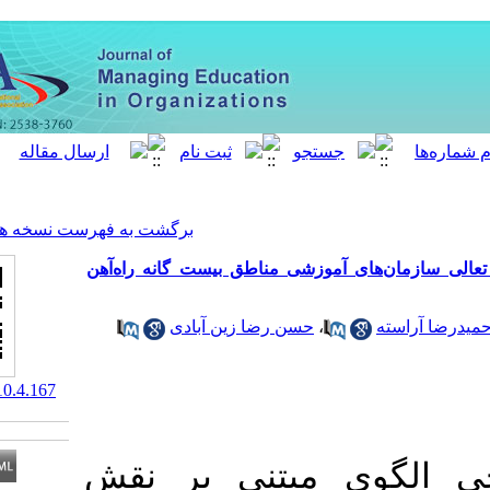
[ English ]
]
Archive
[
برگشت به فهرست نسخه ها
زشی مناطق بیست گانه راه‌آهن
حسن رضا زین آبادی
‎ 10.52547/meo.10.4.167
بتنی بر نقش