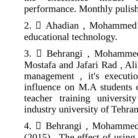
performance. Mo
2.  Ahadian , 
educational tech
3.  Behrangi 
Mostafa and Jafa
management , it
influence on M.
teacher trainin
industry univers
4.  Behrangi 
(2015) . The effe