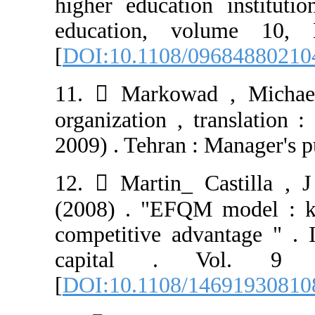
higher educatio
education, v
[
DOI:10.1108/0
11.  Markowad
organization , t
2009) . Tehran :
12.  Martin_ C
(2008) . "EFQM
competitive adva
capital . 
[
DOI:10.1108/1