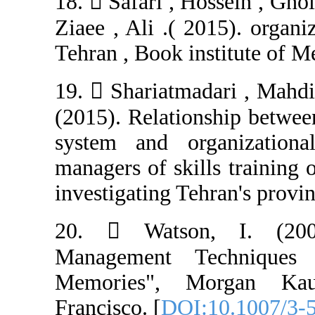
18.  Safari , H
Ziaee , Ali .( 2
Tehran , Book in
19.  Shariatma
(2015). Relation
system and or
managers of skil
investigating Te
20.  Watson
Management Te
Memories", M
Francisco. [
DOI: