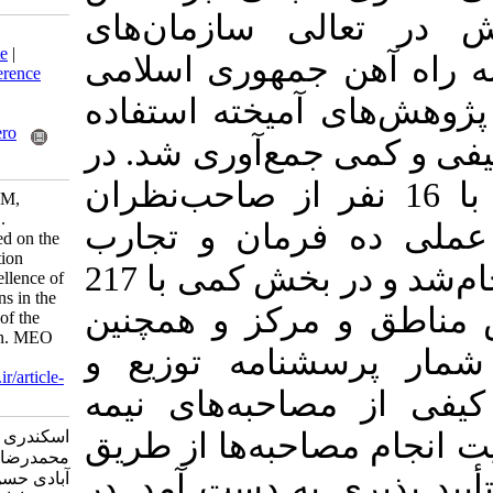
ی سازمان‌های
Download citation:
BibTeX
|
RIS
|
EndNote
|
جمهوری اسلامی
Medlars
|
ProCite
|
Reference
Manager
|
RefWorks
میخته استفاده
Send citation to:
Mendeley
Zotero
جمع‌آوری شد. در
RefWorks
ا مصاحبه با 16 نفر از صاحب‌نظران
Eskandari A, Behrangi M,
Arasteh H, zeinabadi H.
رمان و تجارب
Designing a model based on the
paradigm role of education
زیسته محقق، کار کیفی انجام‌شد و در بخش کمی با 217
management in the excellence of
educational organizations in the
مرکز و همچنین
twenty railway regions of the
Islamic Republic of Iran. MEO
نامه توزیع و
2022; 10 (4) :167-188
URL:
http://journalieaa.ir/article-
حبه‌های نیمه
1-366-fa.html
احبه‌ها از طریق
اسکندری علیرضا، بهرنگی
محمدرضا، آراسته حمیدرضا، زین
ی به دست آمد
در
آبادی حسن رضا. الگوی مبتنی بر