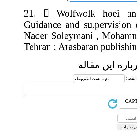
21.  Wolfwol
Guidance and su.
Nader Soleyman
Tehran : Arasbar
له