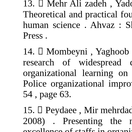
13.  Mehr Ali 
Theoretical and 
human science 
Press .
14.  Mombeyni 
research of w
organizational 
Police organiza
54 , page 63.
15.  Peydaee , 
2008) . Presen
excellence of sta