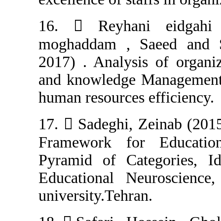
16.  Reyhan
moghaddam , S
2017) . Analysi
and knowledge 
human resources 
17.  Sadeghi, 
Framework fo
Pyramid of Cat
Educational Ne
university.Tehra