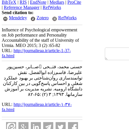
BibTeX
|
RIS
|
EndNote
|
Medlars
|
ProCite
|
Reference Manager
|
RefWorks
Send citation to:
Mendeley
Zotero
RefWorks
Influence of Psychological empowerment
on Job performance and Personality
Accountability of the staff of University of
Urmia. MEO 2015; 3 (2) :65-82
URL:
http://journalieaa.ir/article-1-37-
fa.html
حسنی محمد، فتــحی صــابر، حسین‌پور
علیرضا، قاسم‌زاده ابوالفضل. نقش
توانمندسازی روان‌شناختی بر بهبود عملکرد
شغلی و احساس پاسخ‌گویی در بین کارکنان
دانشگاه ارومیه. نشریه مديريت بر آموزش
سازمانها. ۱۳۹۳; ۳ (۲) :۶۵-۸۲
URL:
http://journalieaa.ir/article-۱-۳۷-
fa.html