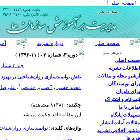
[
صفحه اصلی
]
بخش‌های اصلی
دوره ۳، شماره ۲ - ( ۱۱-۱۳۹۳ )
صفحه اصلی
جلد ۳ شماره ۲ صفحات ۸۲-۶۵
اطلاعات نشریه
آرشیو مجله و مقالات
نقش توانمندسازی روان‌شناختی بر بهبود
برای نویسندگان
*
محمد حسنی
،
صــابر فتــحی
،
علیرضا 
برای داوران
ثبت نام و اشتراک
چکیده:
(۸۱۳۸ مشاهده)
تماس با ما
این مقاله فاقد چکیده می​باشد.
تسهیلات پایگاه
مقالات آماده انتشار
واژه‌های کلیدی:
توانمندسازی روان‌شناخ
منشور اخلاقی نشریه
فرم ها