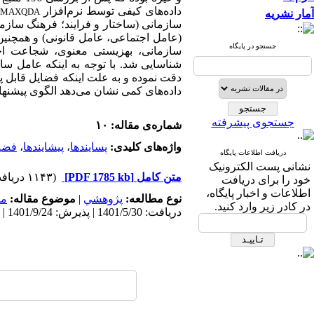
داده‌های کیفی توسط نرم‌افزار
MAXQDA
آمار نشریه
سازمانی (ساختار و فرایند؛ فرهنگ ساز
(عامل اجتماعی، عامل قانونی) و همچنی
جستجو در پایگاه
سازمانی، بهزیستی معنوی، شجاعت اخ
شناسایی شد. با توجه به اینکه عامل سا
دقت نموده و به علت اینکه فضایل قابل 
داده‌های کمی نشان می‌دهد الگوی پیشنها
جستجوی پیشرفته
شماره‌ی مقاله: ۱۰
واژه‌های کلیدی:
پسایندها
،
پیشایندها
،
فضی
دریافت اطلاعات پایگاه
نشانی پست الکترونیک
متن کامل
[PDF 1785 kb]
(۱۱۴۳ دریافت)
خود را برای دریافت
اطلاعات و اخبار پایگاه،
نوع مطالعه:
پژوهشي
|
موضوع مقاله:
مد
در کادر زیر وارد کنید.
دریافت: 1401/5/30 | پذیرش: 1401/9/24 | انتشار: 1401/10/5