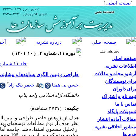
[
صفحه اصلی
]
بخش‌های اصلی
دوره ۱۱، شماره ۴ - ( ۱۰-۱۴۰۱ )
صفحه اصلی
جلد ۱۱ شماره ۴ صفحات ۲۶۱-۲۳۱
اطلاعات نشریه
آرشیو مجله و مقالات
طراحی و تبیین الگوی پسایندها و پیشای
برای نویسندگان
*
حسن بی همتا
،
جعفر بیک زاد
برای داوران
دانشگاه ازاد اسلامی واحد بناب
ثبت نام و اشتراک
تماس با ما
چکیده:
(۳۷۳۷ مشاهده)
تسهیلات پایگاه
هدف از پژوهش حاضر طراحی و تبیین الگ
مقالات آماده انتشار
نظر هدف از نوع مطالعات توسعه‌ای بوده
منشور اخلاقی نشریه
از تحلیل مضمون استفاده شد. جامعه آما
فرم ها