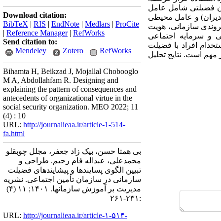
ان فضیلتی شامل عامل
Download citation:
دیران) و عامل محیطی
BibTeX
|
RIS
|
EndNote
|
Medlars
|
ProCite
روندی سازمانی، هویت
|
Reference Manager
|
RefWorks
ی و سرمایه اجتماعی
Send citation to:
تخدام افراد با فضیلت
Mendeley
Zotero
RefWorks
ر مهم است.
نتایج تحلیل
Bihamta H, Beikzad J, Mojallal Chobooglo
M A, Abdollahfam R. Designing and
explaining the pattern of consequences and
antecedents of organizational virtue in the
social security organization. MEO 2022; 11
(4) : 10
URL:
http://journalieaa.ir/article-1-514-
fa.html
بی همتا حسن، بیک زاد جعفر، مجلل چوبقلو
محمدعلی، عبداله فام رحیم. طراحی و
تبیین الگوی پسایندها و پیشایندهای فضیلت
سازمانی در سازمان تأمین اجتماعی. نشریه
مديريت بر آموزش سازمانها. ۱۴۰۱; ۱۱ (۴)
:۲۳۱-۲۶۱
URL:
http://journalieaa.ir/article-۱-۵۱۴-