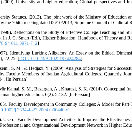
(2009). University and higher education; Global perspectives and Ira
rsity Statutes. (2013). The joint work of the Ministry of Education a
y the 704th meeting dated 06/10/2013, Supreme Council of Cultural Re
1998). Reflections on the Study of Effective College Teaching and S
. In J. C. Smart (Ed.), Higher Education: Handbook of Theory and R
78-94-011-3971-7_2
]
97). Identifying Lurking Alligators: An Essay on the Ethical Dimens
), 22-25. [
DOI:10.1023/A:1025197424284
]
seini, S. M., & Hedjazi, Y. (2009). Analysis of Strategies for Success
 by Faculty Members of Iranian Agricultural Colleges. Quarterly Jou
4. [In Persian]
ir Kamal, S. M., Bazargan, A., Kharazi, S. K. (2014). Conceptual fr
ranian higher education, 6(2), 52-82. [In Persian]
005). Faculty Development in Community Colleges: A Model for Part
0.1002/j.2334-4822.2004.tb00440.x
]
). Use of Faculty Development Activities to Improve the Effectiveness 
 Professional and Organizational Development Network in Higher Educ