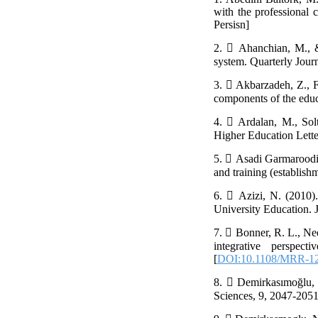
with the professional 
Persisn]
2.  Ahanchian, M., &
system. Quarterly Journ
3.  Akbarzadeh, Z., F
components of the educa
4.  Ardalan, M., Sol
Higher Education Letter
5.  Asadi Garmaroodi,
and training (establish
6.  Azizi, N. (2010)
University Education. J
7.  Bonner, R. L., Ne
integrative perspec
[
DOI:10.1108/MRR-12
8.  Demirkasımoğlu, N
Sciences, 9, 2047-2051