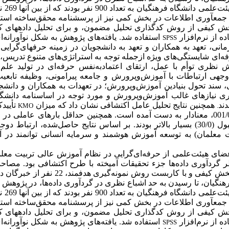
کمی جام
ت جمع­آوری اطلاعات در بخش کمی نیز از پرسشنامه محقق‌ساخته اس
ر بخش کیفی از روش کدگذاری تحلیل مضمون، و
برای تحلیل داده­های 
یافته‌های پژوهش به شکل نوآورانه‌ا
.
استفاده شد
ه از نرم‌افزار
SPSS
مانی، تعهد به همکاران و تعهد به دانشجویان
در زمینه حرفه­ای‌گرایی
ه‌ای
شایستگی‌های
ویژه ازجمله توجه به استراتژی‌های متنوع تدریس،
ش نظری توأم با عمل
ارتقای
اعتمادبه‌نفس
حرفه‌ای
در
تولید
علم
وجهی
ارتباطات با آموزش‌وپرورش و جامعه پیرامونی، وظیفه
تابعی
، سند تحول بنیادین آموزش‌وپرورش؛
در تعهدات به همکاران و دانش
ی نیازهای
غالب آموزش‌وپرورش و مورد توجه در اساسنامه دانشگاه
ند
همچنین نتایج تحلیل عامل اکتشافی نشان داد که میزان
تأییدک
KMO
.
بر اساس نتایج حاصل‌شده، ارتباط دوجا
 معلمان) به توسعه آموزش هوشمند و سرمایه انسانی توانمند در 
عضای
هیئت‌علمی از
حرفه‌ای‌گرایی در نظام آموزش عالی تربیت مع
گردآوری داده‌ها جزء تحقیقات آمیخته با طرح اکتشافی بود. مصاحبه‌
به‌عنوان ابزار اصلی گردآوری اطلاعات بخش کیفی و با
رهنگیان، تا رسیدن به حد اشباع نظری در گردآوری داده‌ها، در پژوه
کمی جام
ت جمع­آوری اطلاعات در بخش کمی نیز از پرسشنامه محقق‌ساخته اس
ر بخش کیفی از روش کدگذاری تحلیل مضمون، و
برای تحلیل داده­های 
یافته‌های پژوهش به شکل نوآورانه‌ا
.
استفاده شد
ه از نرم‌افزار
SPSS