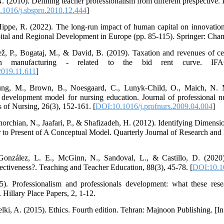
(2010). Defining teacher professionalism from different prespective. P
1016/j.sbspro.2010.12.444
]
Hippe, R. (2022). The long-run impact of human capital on innovatio
tal and Regional Development in Europe (pp. 85-115). Springer: Cham
ž, P., Bogataj, M., & David, B. (2019). Taxation and revenues of cent
n manufacturing - related to the bid rent curve. IFAC-
2019.11.611
]
g, M., Brown, B., Noesgaard, C., Lunyk-Child, O., Maich, N. M
development model for nursing education. Journal of professional nu
 of Nursing, 26(3), 152-161. [
DOI:10.1016/j.profnurs.2009.04.004
]
horchian, N., Jaafari, P., & Shafizadeh, H. (2012). Identifying Dime
to Present of A Conceptual Model. Quarterly Journal of Research and 
onzález, L. E., McGinn, N., Sandoval, L., & Castillo, D. (2020). 
fectiveness?. Teaching and Teacher Education, 88(3), 45-78. [
DOI:10.10
). Professionalism and professionals development: what these rese
Hillary Place Papers, 2, 1-12.
ki, A. (2015). Ethics. Fourth edition. Tehran: Majnoon Publishing. [In