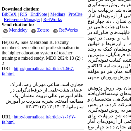
عه آماری شامل کلیه اعضای هیئت‌علمی دانشگاه فرهنگیان به تعداد 900 نفر بودند که از بین آنها 269 نفر به روش نمونه‌گیری
Download citation:
تفاده شد
درنهایت برای
BibTeX
|
RIS
|
EndNote
|
Medlars
|
ProCite
کمی از آزمون‌های آمار
|
Reference Manager
|
RefWorks
ی
نشان دادند چهار نوع
Send citation to:
 اعضای هیئت‌علمی در
Mendeley
Zotero
RefWorks
قابلیت‌های
فناورانه در
ناب
و بومی؛ در
تعهد
Hejazi A, Saie Mehraban R. Faculty
ت
از ارزش‌ها و قوانین
members' perception of professionalism in
جومعلمان کمک به رشد
the higher education system of teacher
 فرهنگیان، مهم‌ترین
training: a mixed study. MEO 2024; 13 (2) :
ننده کفایت نمونه‌گیری
2
بوده و آزمون خی بارتلت نیز در سطح 001/0، معنادار به دست آمده است. همچنین حداقل بارهای عاملی در کل پرسشنامه 491/0 و
URL:
http://journalieaa.ir/article-1-667-
نبه میان هر دو مؤلفه
fa.html
(آموزش‌وپرورش منتهی
حجازی اسد، ساعی مهربان رضا. ادراک
لمان بود. روش پژوهش
اعضای هیئت‌علمی از حرفه‌ای‌گرایی در
های نیمه‌ساختاریافته
نظام آموزش عالی تربیت معلمان: یک
 کاربست روش نمونه‌گیری هدفمند، 22 نفر از خبرگان دانشگاهی، متخصصان و
مطالعه آمیخته. نشریه مديريت بر آموزش
ش شرکت کردند. در بخش
سازمانها. ۱۴۰۳; ۱۳ (۲) :۳۳-۵۳
عه آماری شامل کلیه اعضای هیئت‌علمی دانشگاه فرهنگیان به تعداد 900 نفر بودند که از بین آنها 269 نفر به روش نمونه‌گیری
تفاده شد
درنهایت برای
URL:
http://journalieaa.ir/article-۱-۶۶۷-
کمی از آزمون‌های آمار
fa.html
ی
نشان دادند چهار نوع