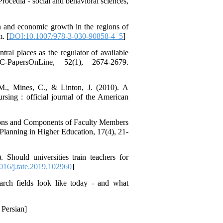
rocedia - social and behavioral sciences,
n and economic growth in the regions of
. [
DOI:10.1007/978-3-030-90858-4_5
]
ral places as the regulator of available
PapersOnLine, 52(1), 2674-2679.
., Mines, C., & Linton, J. (2010). A
rsing : official journal of the American
nsions and Components of Faculty Members
Planning in Higher Education, 17(4), 21-
Should universities train teachers for
16/j.tate.2019.102960
]
arch fields look like today - and what
 Persian]