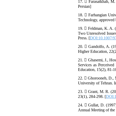
17.  Farasatkhah, M. 
Persian]
18.  Farhangian Unive
Technology, approved b
19.  Feldman, K. A. (
Two Unresolved Issues
Press. [
DOI:10.1007/9
20.  Gandolfo, A. (19
Higher Education, 22(2
21.  Ghasemi, J., Hos
Services as Perceived
Education, 15(2), 81-10
22.  Ghorooneh, D., M
University of Tehran. I
23.  Grant, M. R. (2
23(1), 284-298. [
DOI:1
24.  Gullat, D. (1997
Annual Meeting of the