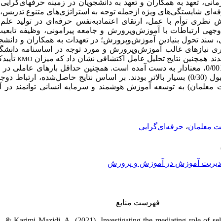
مانی، تعهد به همکاران و تعهد به دانشجویان
در زمینه حرفه­ای‌گرایی
ه‌ای
شایستگی‌های
ویژه ازجمله توجه به استراتژی‌های متنوع تدریس،
ش نظری توأم با عمل
ارتقای
اعتمادبه‌نفس
حرفه‌ای
در
تولید
علم
وجهی
ارتباطات با آموزش‌وپرورش و جامعه پیرامونی، وظیفه
تابعی
، سند تحول بنیادین آموزش‌وپرورش؛
در تعهدات به همکاران و دانش
ی نیازهای
غالب آموزش‌وپرورش و مورد توجه در اساسنامه دانشگاه
ند
همچنین نتایج تحلیل عامل اکتشافی نشان داد که میزان
تأییدک
KMO
.
بر اساس نتایج حاصل‌شده، ارتباط دوجا
 معلمان) به توسعه آموزش هوشمند و سرمایه انسانی توانمند در 
حرفه‌ای‌گرایی
،
ت معلمان
یریت آموزش در آموزش و پرورش
فهرست منابع
 & Karimi Mazidi, A. (2021). Investigating the mediating role of self-e