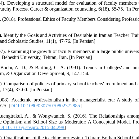
4). Developing a structural model for evaluation of faculty member
archy Process. Career & organization counseling, 6(18), 55-75. [In Per
(2018). Professional Ethics of Faculty Members Considering Professio
. Identify the Goals and Activities of Desirable in Iranian Teacher Tra
and Scholastic Studies, 11(1), 47-76. [In Persian]
07). Examining the growth of faculty members in a large public univers
 Beheshti University, Tehran, Iran. [In Persian]
Barlar, A. D., & Bartling, C. A. (1991). Trends in Colleges' and uni
ram, & Organization Development, 9, 147-154.
. Comparison of policies of primary school teachers' recruitment and e
 17(4), 37-60. [In Persian]
08). Academic professionalism in the managerialist era: A study of 
525. [
DOI:10.1080/03075070802372885
]
uengtrakul, A., & Wongwanich, S. (2016). The Relationships among
Optimism and School Size as Moderator: A Conceptual Model. Proce
I:10.1016/j.sbspro.2015.04.298
]
. Qualifications of the teaching profession. Tehran: Borhan School Cultu