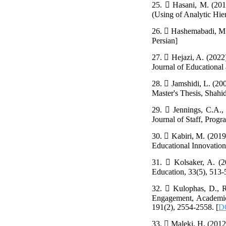
25.  Hasani, M. (201
(Using of Analytic Hier
26.  Hashemabadi, M. 
Persian]
27.  Hejazi, A. (2022)
Journal of Educational 
28.  Jamshidi, L. (20
Master's Thesis, Shahid
29.  Jennings, C.A., 
Journal of Staff, Prog
30.  Kabiri, M. (2019)
Educational Innovation,
31.  Kolsaker, A. (20
Education, 33(5), 513-
32.  Kulophas, D., R
Engagement, Academic 
191(2), 2554-2558. [
DO
33.  Maleki, H. (2012)