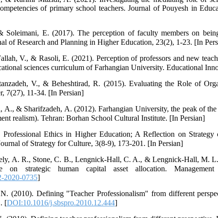
competencies of primary school teachers. Journal of Pouyesh in Educa
 Soleimani, E. (2017). The perception of faculty members on being 
al of Research and Planning in Higher Education, 23(2), 1-23. [In Pers
allah, V., & Rasoli, E. (2021). Perception of professors and new teach
tional sciences curriculum of Farhangian University. Educational Innov
tanzadeh, V., & Beheshtirad, R. (2015). Evaluating the Role of Orga
, 7(27), 11-34. [In Persian]
 A., & Sharifzadeh, A. (2012). Farhangian University, the peak of the
ment realism). Tehran: Borhan School Cultural Institute. [In Persian]
. Professional Ethics in Higher Education; A Reflection on Strategy
ournal of Strategy for Culture, 3(8-9), 173-201. [In Persian]
ely, A. R., Stone, C. B., Lengnick-Hall, C. A., & Lengnick-Hall, M. L.
tive on strategic human capital asset allocation. Managemen
-2020-0735
]
. (2010). Defining "Teacher Professionalism" from different perspec
. [
DOI:10.1016/j.sbspro.2010.12.444
]