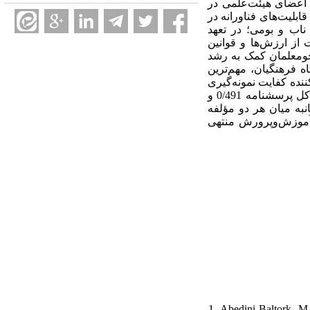
 اعضای هیئت‌علمی در
قابلیت‌های
فناورانه در
ناب
و بومی؛ در
تعهد
ت
از ارزش‌ها و قوانین
جومعلمان کمک به رشد
 فرهنگیان، مهم‌ترین
ننده کفایت نمونه‌گیری
بوده و آزمون خی بارتلت نیز در سطح 0/001، معنادار به دست آمده است. همچنین حداقل بارهای عاملی در کل پرسشنامه 0/491 و
نبه میان هر دو مؤلفه
(آموزش‌وپرورش منتهی
1. Abedini Baltork, M.,