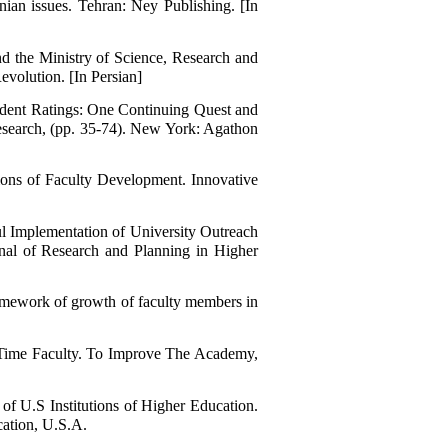
nian issues. Tehran: Ney Publishing. [In
nd the Ministry of Science, Research and
volution. [In Persian]
tudent Ratings: One Continuing Quest and
esearch, (pp. 35-74). New York: Agathon
ions of Faculty Development. Innovative
ful Implementation of University Outreach
rnal of Research and Planning in Higher
amework of growth of faculty members in
-Time Faculty. To Improve The Academy,
of U.S Institutions of Higher Education.
ation, U.S.A.