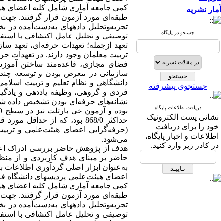
آمار نشریه
طبقه‌ای مورد آزمون قرار گرفتند. جه.
تجزیه‌وتحلیل داده­های به‌دست‌آمده د
جستجو در پایگاه
توصیفی و تحلیل عامل اکتشافی با استفاد
تعهد ازجمله؛
تعهدات حرفه‌ای،
تعهد ساز
تربیت معلمان وجود دارند.
در
تعهدات
حرف
فضای مجازی،
قاعده‌مند ساختن
آموز،
سازمانی در
معرض
بودن
و
توسعه
چند
دانشگاهی و نظام تعلیم و تربیت اسلامی
جستجوی پیشرفته
فردی و گروهی، وظیفه یاددهی و یادگیر
نشانه‌های
حرفه‌ای
بودن
تشخیص
داده
شد
دریافت اطلاعات پایگاه
نشانی پست الکترونیک
حداکثر 868/0 بود، که از حداقل مورد قبول (30/0) بسیار بالاتر بودند.
خود را برای دریافت
حرفه‌گرایی اعضای هیئت‌علمی و تربیت
اطلاعات و اخبار پایگاه،
می‌شو
د.
در کادر زیر وارد کنید.
هدف از پژوهش حاضر بررسی
ادراک ا
حاضر بر مبنای هدف کاربردی و از منظر 
اعضای
هیئت‌علمی پردیس­های دانشگاه ف
طبقه‌ای مورد آزمون قرار گرفتند. جه.
تجزیه‌وتحلیل داده­های به‌دست‌آمده د
توصیفی و تحلیل عامل اکتشافی با استفاد