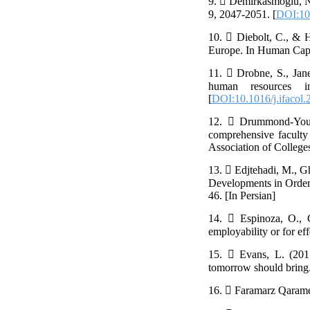
9.  Demirkasmoglu, N. 
9, 2047-2051. [
DOI:10.
10.  Diebolt, C., & 
Europe. In Human Capi
11.  Drobne, S., Jane
human resources i
[
DOI:10.1016/j.ifacol.
12.  Drummond-Youn
comprehensive faculty 
Association of Colleges
13.  Edjtehadi, M., G
Developments in Order 
46. [In Persian]
14.  Espinoza, O., G
employability or for ef
15.  Evans, L. (2015
tomorrow should bring. 
16.  Faramarz Qaramel