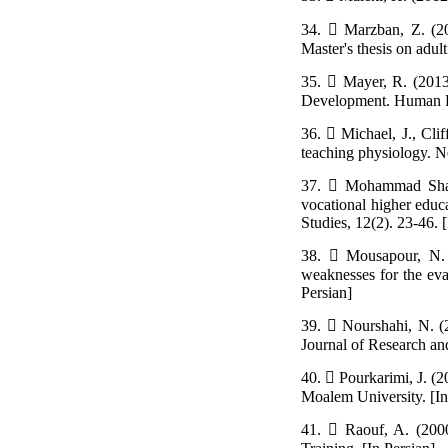
34.  Marzban, Z. (200
Master's thesis on adul
35.  Mayer, R. (2013
Development. Human Re
36.  Michael, J., Cli
teaching physiology. N
37.  Mohammad Shafi,
vocational higher educ
Studies, 12(2). 23-46. [
38.  Mousapour, N. (
weaknesses for the eva
Persian]
39.  Nourshahi, N. (
Journal of Research an
40.  Pourkarimi, J. (2
Moalem University. [In
41.  Raouf, A. (2000