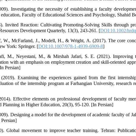
9). Investigating the necessity of establishing a faculty developme
t education, Faculty of Educational Sciences and Psychology, Shahid Be
). Invited Reaction: Cultivating Promoting-Solving Skills through p
sources Development Quarterly, 13(3), 243-261. [
DOI:10.1002/hrdq
ff, W., McFarland, J., Modell, H., & Wright, A. (2017). The core co
ew York: Springer. [
DOI:10.1007/978-1-4939-6909-8
]
 M., Neyestani, M., & Mirshah Jafari, S. E. (2021). Improving th
ation with an emphasis on employment creation and skill-oriented app
In Persian]
2019). Examining the experiences gained from the first internship 
luation of the internship program at Farhangian University, research r
2014). Effective elements on professional development of faculty me
d Planning in Higher Education, 20(3), 95-120. [In Persian]
009). Designing a model for the development of academic faculty of Jaha
 Persian]
). Global movement to improve teacher training. Tehran: Publicatio