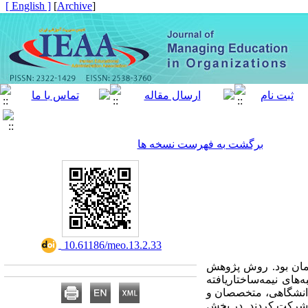
[ English ]
]
Archive
[
برگشت به فهرست نسخه ها
‎ 10.61186/meo.13.2.33
لمان بود. روش پژوهش
های نیمه‌ساختاریافته
 کاربست روش نمونه‌گیری هدفمند، 22 نفر از خبرگان دانشگاهی، متخصصان و
ش شرکت کردند. در بخش