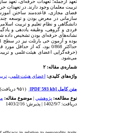
تعهد ازجمله؛
تعهدات حرفه‌ای،
تعهد ساز
تربیت معلمان وجود دارند.
در
تعهدات
حرف
فضای مجازی،
قاعده‌مند ساختن
آموز،
سازمانی در
معرض
بودن
و
توسعه
چند
دانشگاهی و نظام تعلیم و تربیت اسلامی
فردی و گروهی، وظیفه یاددهی و یادگیر
نشانه‌های
حرفه‌ای
بودن
تشخیص
داده
شد
حداکثر 0/868 بود، که از حداقل مورد قبول (0/30) بسیار بالاتر بودند.
حرفه‌گرایی اعضای هیئت‌علمی و تربیت
می‌شو
د.
شماره‌ی مقاله: ۲
تربی
،
اعضای هیئت‌علمی
واژه‌های کلیدی:
(۹۵۱ دریافت)
[PDF 593 kb]
متن کامل
مد
موضوع مقاله:
|
پژوهشي
نوع مطالعه:
دریافت: 1402/9/7 | پذیرش: 1403/2/16
fficacy in relation to personality traits