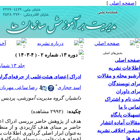
]
صفحه اصلی
[
بخش‌های اصلی
دوره ۱۳، شماره ۲ - ( ۴-۱۴۰۳ )
صفحه اصلی
جلد ۱۳ شماره ۲ صفحات ۵۳-۳۳
اطلاعات نشریه
آرشیو مجله و مقالات
ادراک اعضای هیئت‌علمی از حرفه‌ای‌گرا
برای نویسندگان
*
رضا ساعی مهربان
،
اسد حجازی
برای داوران
دانشیار، گروه مدیریت آموزشی، پردیس شه
ثبت نام و اشتراک
تماس با ما
چکیده:
(۲۹۹۲ مشاهده)
تسهیلات پایگاه
هدف از پژوهش حاضر بررسی
ادراک ا
مقالات آماده انتشار
حاضر بر مبنای هدف کاربردی و از منظر 
منشور اخلاقی نشریه
فرم ها
اعضای
هیئت‌علمی پردیس­های دانشگاه ف