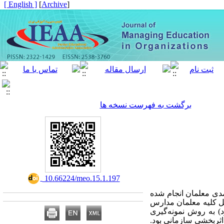
[ English ]
]
Archive
[
برگشت به فهرست نسخه ها
‎ 10.66224/meo.15.1.197
دی معلمان انجام شده
ل کلیه معلمان مدارس
 به روش نمونه‌گیری
اثربخشی سازمانی بود.