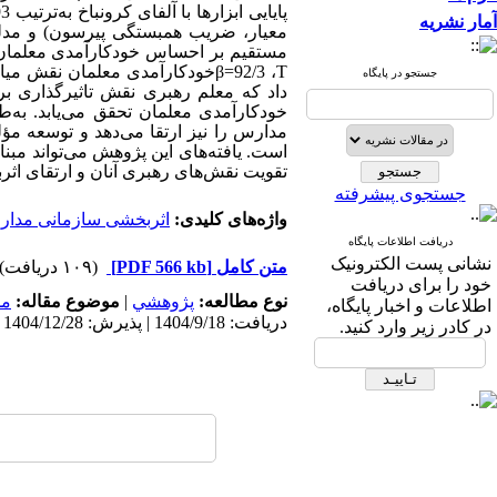
آمار نشریه
معیار، ضریب همبستگی پیرسون) و مدلس
مستقیم بر احساس خودکارآمدی معلمان (0/0
T
، 92/3=
β
خودکارآمدی معلمان نقش میانجی
جستجو در پایگاه
داد که معلم رهبری نقش تاثیرگذاری ب
خودکارآمدی معلمان تحقق می‌یابد. به‌
مدارس را نیز ارتقا می‌دهد و توسعه مؤ
است. یافته‌های این پژوهش می‌تواند مب
تقویت نقش‌های رهبری آنان و ارتقای ا
جستجوی پیشرفته
واژه‌های کلیدی:
اثربخشی سازمانی مدا
دریافت اطلاعات پایگاه
نشانی پست الکترونیک
متن کامل
[PDF 566 kb]
(۱۰۹ دریافت)
خود را برای دریافت
نوع مطالعه:
پژوهشي
|
موضوع مقاله:
مد
اطلاعات و اخبار پایگاه،
دریافت: 1404/9/18 | پذیرش: 1404/12/28 | انتشار: 1405/4/14
در کادر زیر وارد کنید.