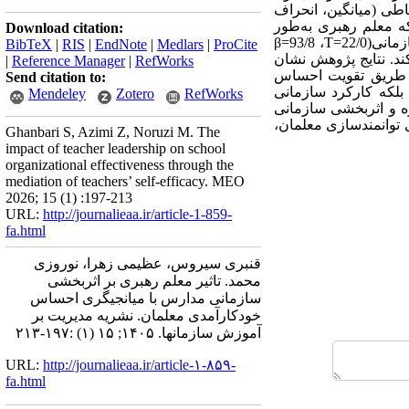
آمار توصیفی و استنباطی (میانگین، انحراف
ه معلم رهبری به‌طور
Download citation:
ی(22/0=
T
، 93/8=
β
BibTeX
|
RIS
|
EndNote
|
Medlars
|
ProCite
ند.
نتایج پژوهش نشان
|
Reference Manager
|
RefWorks
از طریق تقویت احساس
Send citation to:
بلکه کارکرد سازمانی
Mendeley
Zotero
RefWorks
زه و اثربخشی سازمانی
 توانمندسازی معلمان،
Ghanbari S, Azimi Z, Noruzi M. The
impact of teacher leadership on school
organizational effectiveness through the
mediation of teachers’ self-efficacy. MEO
2026; 15 (1) :197-213
URL:
http://journalieaa.ir/article-1-859-
fa.html
قنبری سیروس، عظیمی زهرا، نوروزی
محمد. تاثیر معلم رهبری بر اثربخشی
سازمانی مدارس با میانجیگری احساس
خودکارآمدی معلمان. نشریه مديريت بر
آموزش سازمانها. ۱۴۰۵; ۱۵ (۱) :۱۹۷-۲۱۳
URL:
http://journalieaa.ir/article-۱-۸۵۹-
fa.html