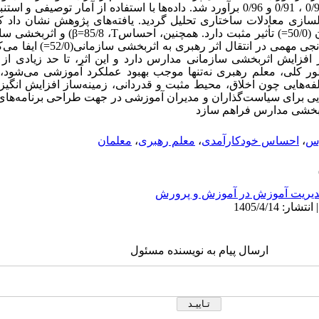
پایایی ابزارها با آلفای کرونباخ به‌ترتیب 0/93 ، 0/91 و 0/96 برآورد شد. داده‌ها با استفاده از 
ازی معادلات ساختاری تحلیل گردید.
یافته‌های پژوهش نشان داد ک
5=
) تأثیر مثبت دارد. همچنین، احساس
T
، 85/8=
β
) و اثربخشی سازمان
 مهمی در انتقال اثر رهبری به اثربخشی سازمانی(52/0=
) ایفا می‌ک
ر افزایش اثربخشی سازمانی مدارس دارد و این اثر، تا حد زیادی 
طور کلی، معلم رهبری نه‌تنها موجب بهبود عملکرد آموزشی می‌شود، 
لفه‌هایی چون اخلاق، محیط مثبت و قدردانی، زمینه‌ساز افزایش انگی
نایی برای سیاست‌گذاران و مدیران آموزشی در جهت طراحی برنامه‌های
ثربخشی مدارس فراهم سازد
رس
،
احساس خودکارآمدی
،
معلم‌ رهبری
،
معلمان
یریت آموزش در آموزش و پرورش
ارسال پیام به نویسنده مسئول