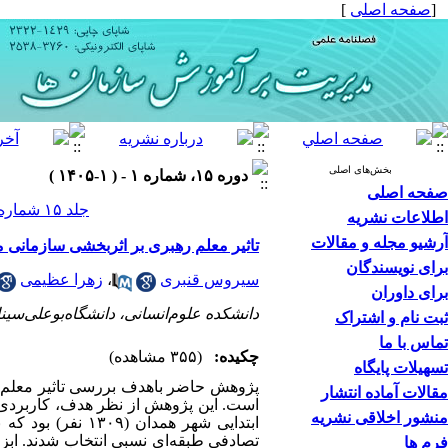
[
صفحه اصلی
]
بخش‌های اصلی
دوره ۱۵، شماره ۱ - ( ۱-۱۴۰۵ )
صفحه اصلی
جلد ۱۵ شماره ۱ صفحات ۲۱۳-۱۹۷
اطلاعات نشریه
آرشیو مجله و مقالات
تاثیر معلم رهبری بر اثربخشی سازمانی
برای نویسندگان
سیروس قنبری
،
زهرا عظیمی
برای داوران
دانشکده علوم‌انسانی، دانشگاه‌بوعلی‌سینا
ثبت نام و اشتراک
تماس با ما
چکیده:
(۳۵۵ مشاهده)
تسهیلات پایگاه
پژوهش حاضر باهدف بررسی تاثیر معلم 
مقالات آماده انتشار
است. این پژوهش از نظر هدف، کاربردی
منشور اخلاقی نشریه
ابتدایی شهر همدان (
۱۳۰۹
نفر) بود که 
تصادفی طبقه‌ای نسبی انتخاب شدند. ابز
فرم ها