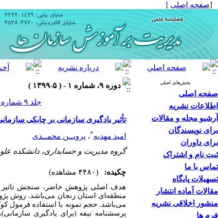
[
صفحه اصلی
]
بخش‌های اصلی
دوره ۹، شماره ۱ - ( ۵-۱۳۹۹ )
صفحه اصلی
جلد ۹ شماره ۱ صفحات ۲۷۸-۲۵۹
اطلاعات نشریه
آرشیو مجله و مقالات
تأثیر یادگیری سازمانی بر چابکی سازمان
برای نویسندگان
*
امید مهدیه
،
پرویــن محمــدی
برای داوران
گروه مدیریت و حسابداری، دانشکده علوم 
ثبت نام و اشتراک
تماس با ما
چکیده:
(۴۴۸۰ مشاهده)
تسهیلات پایگاه
هدف اصلی پژوهش حاضر، سنجش تاثیر یاد
مقالات آماده انتشار
منطقه‌ای استان زنجان می‌باشد. روش پژ
منشور اخلاقی نشریه
پرسشنامه نیفه (برای یادگیری سازمانی)
فرم ها