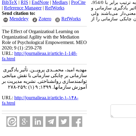
BibTeX
|
RIS
|
EndNote
|
Medlars
|
ProCite
روانشناختی) استفاده شد که روایی محتوایی آنها به تایید خبرگان رسید و پایایی آنها با استفاده از آلفای کرونباخ (به ترتیب برابر با 954/0،
|
Reference Manager
|
RefWorks
اثیر یادگیری سازمانی و
Send citation to:
عنی‌دار می‌باشند ولی
Mendeley
Zotero
RefWorks
 چابکی سازمانی را از
The Effect of Organizatioal Learning on
Organizatioal Agility with the Mediation
Role of Psychological Empowerment. MEO
2020; 9 (1) :259-278
URL:
http://journalieaa.ir/article-1-148-
fa.html
مهدیه امید، محمــدی پرویــن. تأثیر یادگیری
سازمانی بر چابکی سازمانی با نقش میانجی
توانمندسازی روانشناختی. نشریه مديريت بر
آموزش سازمانها. ۱۳۹۹; ۹ (۱) :۲۵۹-۲۷۸
URL:
http://journalieaa.ir/article-۱-۱۴۸-
fa.html