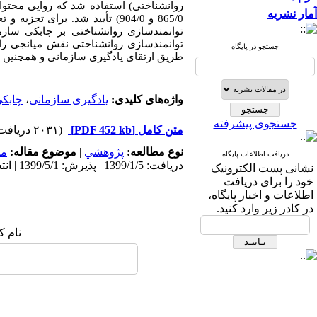
آمار نشریه
865/0 و 904/0) تأیید شد. برای تجزیه و تحلیل داده‌ها نرم افزار
توانمندسازی روانشناختی بر چابکی سازما
توانمندسازی روانشناختی نقش میانجی را 
جستجو در پایگاه
طریق ارتقای یادگیری سازمانی و همچنین ت
واژه‌های کلیدی:
یادگیری سازمانی
،
چابکی
جستجوی پیشرفته
متن کامل
[PDF 452 kb]
(۲۰۳۱ دریافت)
نوع مطالعه:
پژوهشي
|
موضوع مقاله:
مد
دریافت اطلاعات پایگاه
دریافت: 1399/1/5 | پذیرش: 1399/5/1 | انتشار: 1399/5/26
نشانی پست الکترونیک
خود را برای دریافت
اطلاعات و اخبار پایگاه،
در کادر زیر وارد کنید.
نام ک