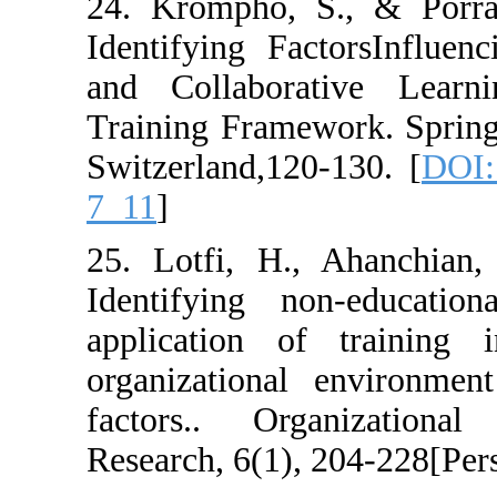
24. Krompho, S
Identifying Fac
and Collabora
Training Framew
Switzerland,120
7_11
]
25. Lotfi, H.,
Identifying no
application of
organizational 
factors.. Org
Research, 6(1), 