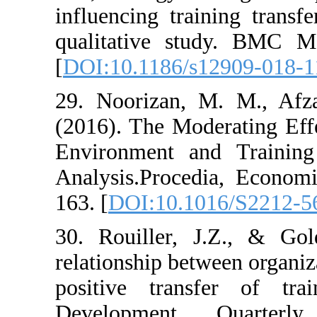
influencing trai
qualitative st
[
DOI:10.1186/s
29. Noorizan, 
(2016). The Mod
Environment an
Analysis.Proced
163. [
DOI:10.10
30. Rouiller, J
relationship bet
positive tran
Development 