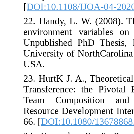
[
DOI:10.1108/I
22. Handy, L. W
environment var
Unpublished Ph
University of No
USA.
23. HurtK J. A.,
Transference: 
Team Composi
Resource Develo
66. [
DOI:10.108