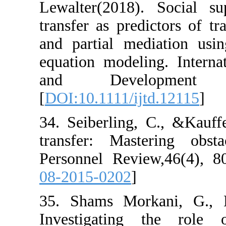
Lewalter(2018)
transfer as predi
and partial med
equation modeli
and Devel
[
DOI:10.1111/ij
34. Seiberling,
transfer: Maste
Personnel Revie
08-2015-0202
]
35. Shams Mork
Investigating