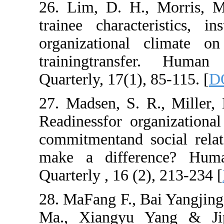
26. Lim, D. H.,
trainee characte
organizational
trainingtrans
Quarterly, 17(1),
27. Madsen, S. 
Readinessfor or
commitmentand s
make a differ
Quarterly , 16 (2
28. MaFang F., 
Ma., Xiangyu Y