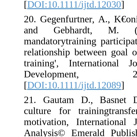
[
DOI:10.1111/ij
20. Gegenfurtne
and Gebhard
mandatorytraini
relationship bet
training', Int
Developm
[
DOI:10.1111/ij
21. Gautam D.,
culture for tra
motivation, Int
Analysis© Emer