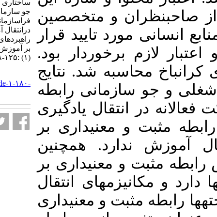
ساختاری ویژگی شغلی، پویایی
جو سازمانی و عوامل
ران و متخصصین
فراسازمانی بر مشارکت فعالانه
درانتقال آموزش با نقش میانجی
ورد تایید قرار
راهبردهای انتقال. نشریه مديريت
بر آموزش سازمانها. ۱۴۰۰; ۱۰
م برخوردار بود
(۱) :۱۲۵-۱۴۸
حاسبه شد. نتایج
URL:
http://journalieaa.ir/article-۱-۱۸۰-
سازمانی رابطه
fa.html
 انتقال یادگیری
و معنی­داری بر
ندارد. همچنین
و معنی­داری بر
انیزم­های انتقال
مثبت و معنی­داری