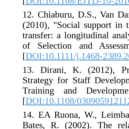
[
DOI:10.1108/E
12. Chiaburu, D
(2010), "Social
transfer: a longi
of Selection 
[
DOI:10.1111/j.
13. Dirani, K.
Strategy for St
Training and 
[
DOI:10.1108/0
14. EA Ruona, 
Bates, R. (2002