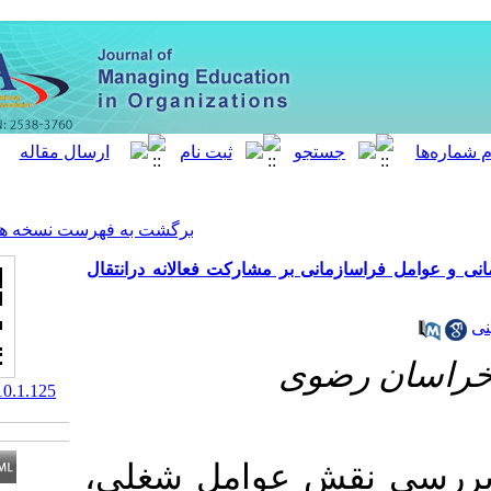
[ English ]
]
Archive
[
برگشت به فهرست نسخه ها
 بر مشارکت فعالانه درانتقال
وی
‎ 10.52547/meo.10.1.125
قش عوامل شغلی