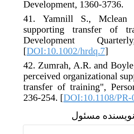
Development, 1
41. Yamnill S
supporting tra
Development
[
DOI:10.1002/hr
42. Zumrah, A.R.
perceived organi
transfer of tra
236-254. [
DOI:1
ئول