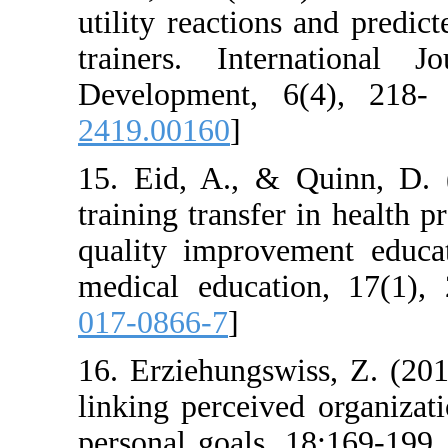
utility reaction
trainers. Inte
Development, 
2419.00160
]
15. Eid, A., & 
training transfer
quality improve
medical educati
017-0866-7
]
16. Erziehungswi
linking perceive
personal goals.