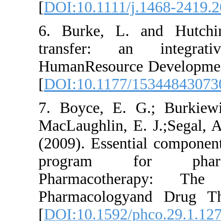
[
DOI:10.1111/j.
6. Burke, L. a
transfer: an 
HumanResource D
[
DOI:10.1177/1
7. Boyce, E. G
MacLaughlin, E. 
(2009). Essenti
program for
Pharmacothe
Pharmacologya
[
DOI:10.1592/ph