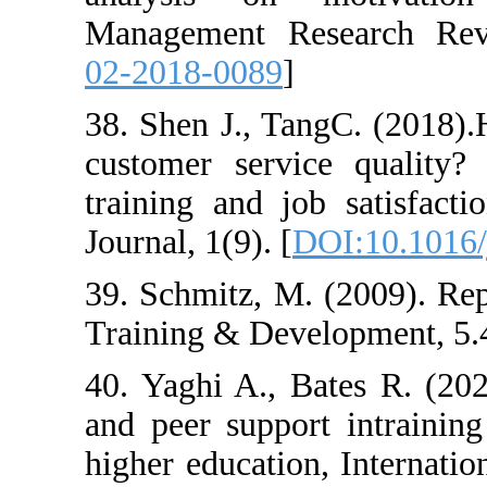
Management Re
02-2018-0089
]
38. Shen J., Ta
customer servic
training and jo
Journal, 1(9). [
D
39. Schmitz, M. 
Training & Deve
40. Yaghi A., B
and peer support
higher education