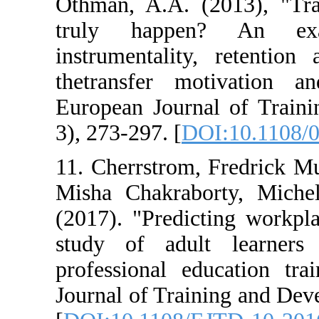
Othman, A.A. (2
truly happen
instrumentality
thetransfer mo
European Journa
3), 273-297. [
DO
11. Cherrstrom,
Misha Chakrabo
(2017). "Predic
study of adult
professional ed
Journal of Train