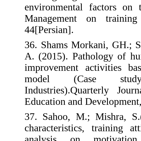
environmental f
Management on
44[Persian].
36. Shams Morka
A. (2015). Path
improvement ac
model (Cas
Industries).Qu
Education and D
37. Sahoo, M.; 
characteristics
analysis on m