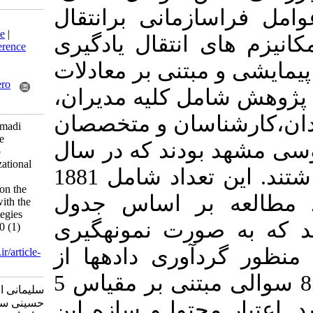
مانی برانتقال
Download citation:
BibTeX
|
RIS
|
EndNote
|
انتقال یادگیری
Medlars
|
ProCite
|
Reference
Manager
|
RefWorks
تنی بر معادلات
Send citation to:
Mendeley
Zotero
مل کلیه مدیران
RefWorks
سان و متخصصان
Soleimani E S, Mohammadi
Hoseini S A. Testing the
ودند که در سال
Structural Model of Job
Characteristics, Organizational
99-98 به خدمت اشتغال داشتند. این تعداد شامل 1881
Climate and Extra-
Organizational Factors on the
 بر اساس جدول
Transfer of Education with the
Role Mediation of Strategies
ه صورت نمونه­گیری
Transfer. MEO 2021; 10 (1)
:125-148
وری داده­ها از
URL:
http://journalieaa.ir/article-
1-180-fa.html
پرسش­نامه محقق ساخته 85 سوالی مبتنی بر مقیاس 5
سلیمانی الهام سادات، محمدی
حسینی سید احمد. آزمون مدل
توا و سازه این