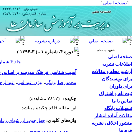
[
صفحه اصلی
]
بخش‌های اصلی
دوره ۴، شماره ۱ - ( ۳-۱۳۹۴ )
صفحه اصلی
جلد ۴ شماره ۱ صفحات ۴۱-۹
اطلاعات نشریه
آرشیو مجله و مقالات
آسیب شناسی فرهنگ مدرسه بر اساس چه
برای نویسندگان
محمدرضا برنگی
،
بیژن عبدالهی
،
عبدالرحی
برای داوران
ثبت نام و اشتراک
چکیده:
(۷۸۱۲ مشاهده)
تماس با ما
این مقاله فاقد چکیده می​باشد.
تسهیلات پایگاه
مقالات آماده انتشار
واژه‌های کلیدی:
چهارچوب ارزشهای رقاب
منشور اخلاقی نشریه
فرم ها