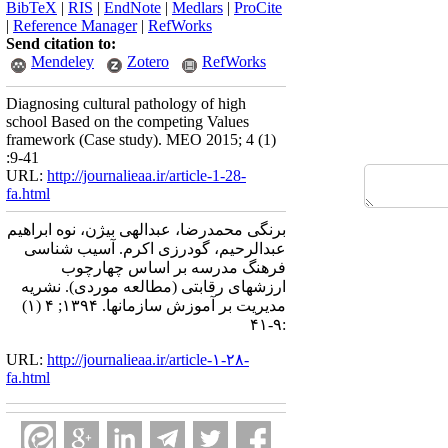
BibTeX
|
RIS
|
EndNote
|
Medlars
|
ProCite
|
Reference Manager
|
RefWorks
Send citation to:
Mendeley
Zotero
RefWorks
Diagnosing cultural pathology of high
school Based on the competing Values
framework (Case study). MEO 2015; 4 (1)
:9-41
URL:
http://journalieaa.ir/article-1-28-
fa.html
برنگی محمدرضا، عبدالهی بیژن، نوه ابراهیم
عبدالرحیم، گودرزی اکرم. آسیب شناسی
فرهنگ مدرسه بر اساس چهارچوب
ارزشهای رقابتی (مطالعه موردی). نشریه
مديريت بر آموزش سازمانها. ۱۳۹۴; ۴ (۱)
:۹-۴۱
URL:
http://journalieaa.ir/article-۱-۲۸-
fa.html