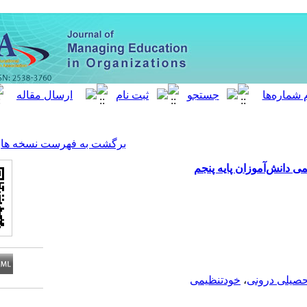
[ English ]
]
Archive
[
برگشت به فهرست نسخه ها
تأ
خود
Download citation: