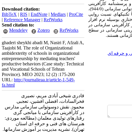
و پرسشنامه کارآفرینی
سازمانی هاگس و مورگان انجام شد. پایایی پرسشنامه­ها با تکنیک آلفای کرانباخ بررسی شد. پایایی پرسشنامه دوسوتوانی سازمانی (944/0)،
Download citation:
نی (921/0) بود. روایی پرسشنامه­ها با تکنیک­های نسبت روایی
ProCite
|
Medlars
|
EndNote
|
RIS
|
BibTeX
تاری بوسیله نرم افزار
RefWorks
|
Reference Manager
|
کارآفرینی سازمانی در
Send citation to:
رآفرینی سازمانی در سطح
RefWorks
Zotero
Mendeley
ghaderi sheykhi abadi M, Nasiri F, Afzali A,
Taajobi M. The role of Organizational
 و حرفه ای
ambidexterity of schools in organizational
entrepreneurship by mediating teachers'
productive behaviors (Case study: Technical
and Vocational Schools of Tehran
Province). MEO 2023; 12 (2) :175-200
URL:
http://journalieaa.ir/article-1-549-
fa.html
قادری شیخی آبادی مریم، نصیری
فخرالسادات، افضلی افشین، تعجبی
محمود. نقش دوسوتوانی سازمانی مدارس
در کارآفرینی سازمانی با میانجی گری
رفتارهای تولیدی معلمان (مطالعه موردی:
هنرستان های فنی و حرفه ای استان
تهران). نشریه مديريت بر آموزش سازمانها.