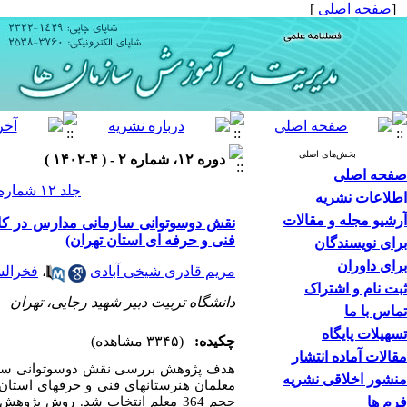
[
صفحه اصلی
]
بخش‌های اصلی
دوره ۱۲، شماره ۲ - ( ۴-۱۴۰۲ )
صفحه اصلی
جلد ۱۲ شماره ۲ صفحات ۲۰۰-۱۷۵
اطلاعات نشریه
آرشیو مجله و مقالات
نقش دوسوتوانی سازمانی مدارس در کارآ
فنی و حرفه ای استان تهران)
برای نویسندگان
برای داوران
مریم قادری شیخی آبادی
،
فخرالس
ثبت نام و اشتراک
دانشگاه تربیت دبیر شهید رجایی، تهران
تماس با ما
تسهیلات پایگاه
چکیده:
(۳۳۴۵ مشاهده)
مقالات آماده انتشار
هدف پژوهش بررسی نقش دوسوتوانی سازمان
منشور اخلاقی نشریه
معلمان هنرستان­های فنی و حرفه­ای استان 
فرم ها
حجم 364 معلم انتخاب شد. روش پ