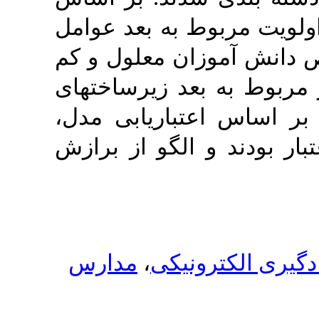
وط به بعد عوامل
ان معلول و کم
بعد زیرساختهای
عتباریابی مدل
و الگو از برازش
مدارس
،
ونیکی