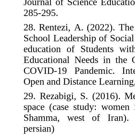
Journal of Scie
285-295.
28. Rentezi, Α. 
School Leadershi
education of St
Educational Nee
COVID-19 Pand
Open and Distan
29. Rezabigi, S
space (case stu
Shamma, west o
persian)