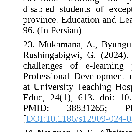
disabled studen
province. Educa
96. (In Persian)
23. Mukamana, A
Rushingabigwi, 
challenges of 
Professional De
at University T
Educ, 24(1), 61
PMID: 3883
[
DOI:10.1186/s