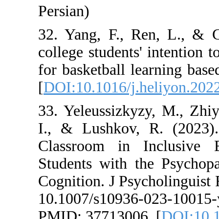
Persian)
32. Yang, F., R
college students
for basketball 
[
DOI:10.1016/j.
33. Yeleussizky
I., & Lushkov,
Classroom in 
Students with 
Cognition. J Psy
10.1007/s1093
PMID: 37713006