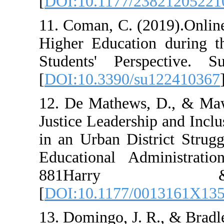
[
DOI:10.1177/2
11. Coman, C. (
Higher Educati
Students' Persp
[
DOI:10.3390/s
12. De Mathews,
Justice Leadersh
in an Urban Dist
Educational Ad
881Ha
[
DOI:10.1177/0
13. Domingo, J. 