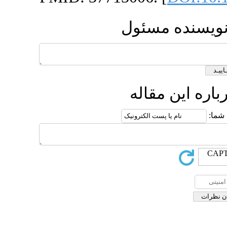
ئول
له