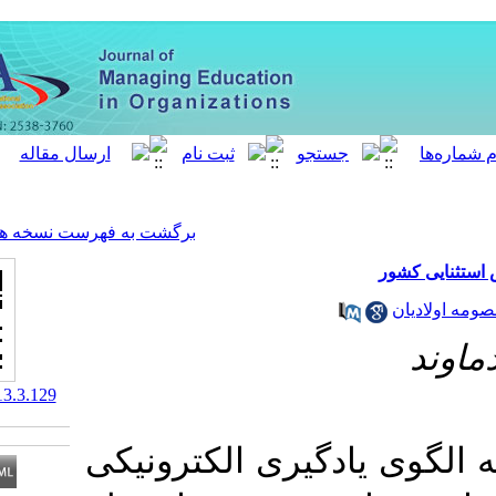
[ English ]
]
Archive
[
برگشت به فهرست نسخه ها
‎ 10.61186/meo.13.3.129
گیری الکترونیکی