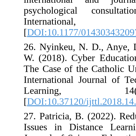
psychological
Internat
[
DOI:10.1177/0
26. Nyinkeu, N.
W. (2018). Cybe
The Case of the 
International J
Learnin
[
DOI:10.37120/ij
27. Patricia, B.
Issues in Dist