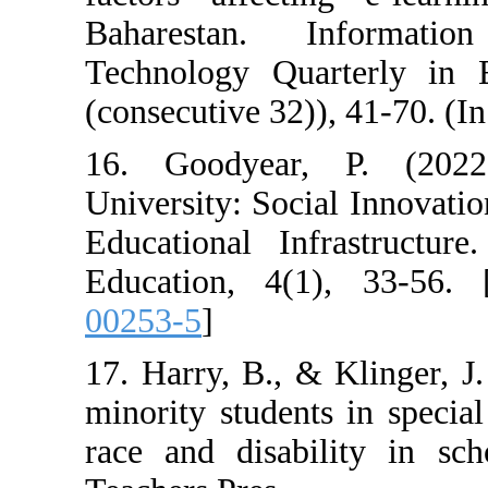
Baharestan. 
Technology Qua
(consecutive 32))
16. Goodyear
University: Soci
Educational Inf
Education, 4(1
00253-5
]
17. Harry, B., 
minority studen
race and disab