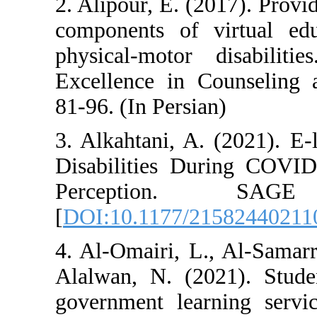
2. Alipour, E. (
components of 
physical-motor
Excellence in C
81-96. (In Persi
3. Alkahtani, A
Disabilities Du
Percepti
[
DOI:10.1177/2
4. Al-Omairi, L.
Alalwan, N. (20
government lear