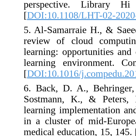
perspective. 
[
DOI:10.1108/L
5. Al-Samarraie
review of clou
learning: opport
learning envir
[
DOI:10.1016/j.
6. Back, D. A.,
Sostmann, K., 
learning impleme
in a cluster o
medical educatio