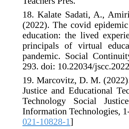
Teachers Pres.
18. Kalate Sada
(2022). The cov
education: the 
principals of v
pandemic. Socia
293. doi: 10.220
19. Marcovitz, D
Justice and Edu
Technology Soc
Information Tech
021-10828-1
]