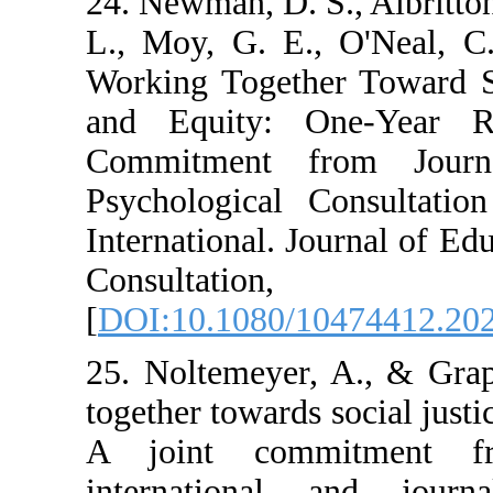
24. Newman, D. S.
L., Moy, G. E.,
Working Togethe
and Equity: O
Commitment f
Psychological 
International. J
Consu
[
DOI:10.1080/1
25. Noltemeyer,
together towards 
A joint comm
international