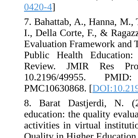
0420-4
]
7. Bahattab, A.,
I., Della Corte,
Evaluation Fram
Public Health 
Review. JMIR
10.2196/499
PMC10630868. 
8. Barat Dastj
education: the q
activities in vir
Quality in Highe