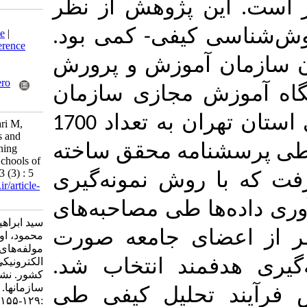
پژوهش از نظر
Download citation:
کیفی- کمی بود
BibTeX
|
RIS
|
EndNote
|
Medlars
|
ProCite
|
Reference
Manager
|
RefWorks
موزش و پرورش
Send citation to:
Mendeley
Zotero
 مجازی سازمان
RefWorks
ن
به تعداد 1700
Seyed Ebrahimi S, Safari M,
Oladian M. Dimensions and
امه محقق ساخته
Components of E-Learning
Model in Exceptional Schools of
Country. MEO 2024; 13 (3) : 5
با روش نمونه‌گیری
URL:
http://journalieaa.ir/article-
1-733-fa.html
 طی مصاحبه‌های
سید ابراهیمی سارا، صفری
 نفر از اعضای جامعه صورت
محمود، اولادیان معصومه. ابعاد و
مولفه‌های الگوی یادگیری
الکترونیکی در مدارس استثنایی
ند انتخاب شد
کشور. نشریه مديريت بر آموزش
سازمانها. ۱۴۰۳; ۱۳ (۳)
حلیل کیفی طی
:۱۲۹-۱۵۵