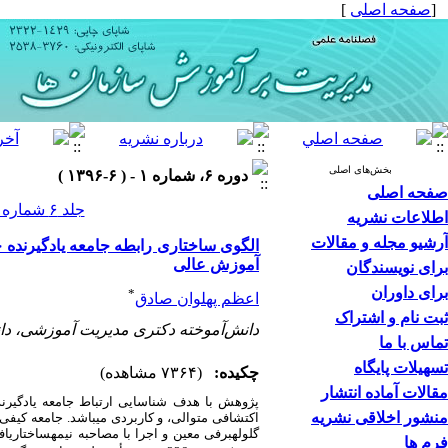
[
صفحه اصلی
]
بخش‌های اصلی
دوره ۶، شماره ۱ - ( ۶-۱۳۹۶ )
صفحه اصلی
جلد ۶ شماره ۱ صفحات ۱۴۴-۱۰۳
اطلاعات نشریه
آرشیو مجله و مقالات
الگوی ساختاری رابطه جامعه یادگیرنده 
آموزش عالی
برای نویسندگان
برای داوران
*
اعظم پهلوان صادق
ثبت نام و اشتراک
دانش‌آموخته دکتری مدیریت ‌آموزشی، دان
تماس با ما
تسهیلات پایگاه
چکیده:
(۷۳۶۴ مشاهده)
مقالات آماده انتشار
پژوهش با هدف
شناسایی ارتباط
جامعه یادگیر
منشور اخلاقی نشریه
اکتشافی متوالی،
و کاربردی می­باشد. جامعه کیفی
گلوله­برفی
معین و
اجرا
با
مصاحبه نیمه­ساختاریافت
فرم ها