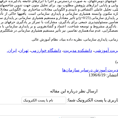
ی خوشه­ای دومرحله­ای، به صورت در­دسترس و اجرا با ابزارهای جامعه یادگیرنده حرفه­ا
1393 بود. روایی و پایایی ابزارهای پژوهش مطلوب بود. برای تحلیل متون جهت تدوین شاخص­
ّی، تحلیل عاملی اکتشافی و تأییدی و
الگویابی معادلات ساختاری
بود.
الگویابی معاد
ه مکنون وابسته هشیاری سازمانی و پایداری سازمانی است. یافته­ها حاکی از تأثی
بر پایداری سازمانی (
25
/0
γ=
) و تأثیر معنادار و مستقیم هشیاری سازمانی بر پایداری سا
 مضامین مسئولیت­پذیری جمعی برای یادگیری، مشارکت با تمرکز بر یادگیری حرفه­ای بر
یادگیری مشروط و توسعه شناخت، اعتماد و گشاده­رویی و بر پایداری سازمانی
با 
ص­گرایی، عدم ساده­سازی تفاسیر، نیز تأثیر مستقیم هشیاری سازمانی در شکل­گیری پ
مانی، پایداری سازمانی، نظریه داده­ بنیاد، نظام آموزش عالی.
یریت آموزشی
،
دانشکده مدیریت
،
دانشگاه خوارزمی
،
تهران
،
ایران.
یریت آموزش درسایر سازمان‌ها
ارسال نظر درباره این مقاله
اربری یا پست الکترونیک شما: