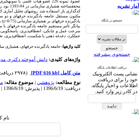
عضو)، نمونه 226 عضو هیأت علمی
با نمونه­گیر
آمار نشریه
محقق­ساخته هشیاری سازمانی
در 94-
کدگذاری باز استفاده شد. روش­های تحلیل آماری کم
مکنون مستقل جامعه یادگیرنده حرفه­ای و دو ساز
جستجو در پایگاه
یادگیرنده حرفه­ای بر هشیاری سازمانی (
75
/0
γ=
) 
بیانگر تأثیر مستقیم جامعه یادگیرنده حرفه­ای با
سرعت عمل و چابکی، انعطاف­پذیری، پاسخگویی، 
عملکرد، دغدغه ذهنی با شکست، انعطاف­پذیری، تخص
کلید واژه­ها:
جامعه یادگیرنده حرفه­ای، هشیاری ساز
جستجوی پیشرفته
واژه‌های کلیدی:
دانش آموخته دکتری مد
دریافت اطلاعات پایگاه
متن کامل
[PDF 616 kb]
(۲۹۷۸ دریافت)
نشانی پست الکترونیک
خود را برای دریافت
نوع مطالعه:
پژوهشي
|
موضوع مقاله:
مد
اطلاعات و اخبار پایگاه،
دریافت: 1396/6/19 | پذیرش: 1396/6/19 | انتشار: 1396/6/19
در کادر زیر وارد کنید.
نام ک