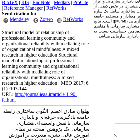
ی، پایداری سازمانی و ابزار
BibTeX
|
RIS
|
EndNote
|
Medlars
|
ProCite
های هشیاری در بخش کیفی، از
|
Reference Manager
|
RefWorks
لات ساختاری شامل یک سازه
Send citation to:
ر معنادار و مستقیم جامعه
Mendeley
Zotero
RefWorks
زمانی (
68
/0
β=
) است. نتایج
 هشیاری سازمانی با مفاهیم
مضامین حساسیت نسبت به
Structural model of relationship of
ایداری سازمانی می­باشد.
professional learning community and
organizational reliability with mediating role
of organizational mindfulness: A mixed
research in higher education Structural
model of relationship of professional
learning community and organizational
reliability with mediating role of
organizational mindfulness: A mixed
research in higher education . MEO 2017; 6
(1) :103-144
URL:
http://journalieaa.ir/article-1-90-
fa.html
پهلوان صادق اعظم. الگوی ساختاری رابطه
جامعه یادگیرنده حرفه‌ای و پایداری
سازمانی با نقش واسطه‌ای هشیاری
سازمانی: یک پژوهش آمیخته در نظام
آموزش عالی. نشریه مديريت بر آموزش