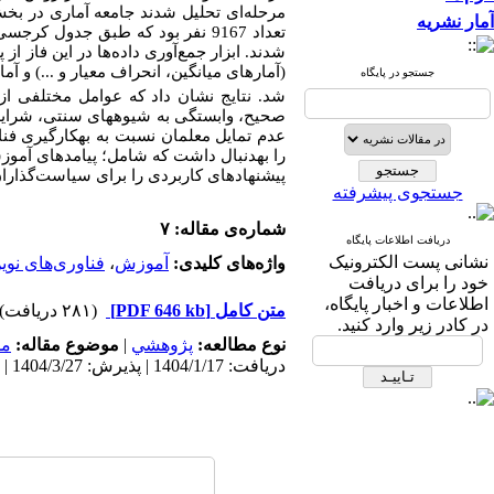
آمار نشریه
تعداد 9167 نفر بود که طبق جدول کرجسی و مورگان با استفاده از روش نمونه
شدند. ابزار جمع‌آوری داده
ها در این فاز از
(آمارهای میانگین، انحراف معیار و ...) و آ
جستجو در پایگاه
شد. نتایج نشان داد که عوامل مختلفی از 
صحیح، وابستگی به شیوه­های سنتی، شرایط 
عدم تمایل معلمان نسبت به به­کارگیری فنا
را به­دنبال داشت که شامل؛ پیامدهای آموز
پیشنهادهای کاربردی را برای سیاست‌گذاران 
جستجوی پیشرفته
شماره‌ی مقاله: ۷
دریافت اطلاعات پایگاه
نشانی پست الکترونیک
واژه‌های کلیدی:
آموزش
،
فناوری‌های نو
خود را برای دریافت
اطلاعات و اخبار پایگاه،
متن کامل
[PDF 646 kb]
(۲۸۱ دریافت)
در کادر زیر وارد کنید.
نوع مطالعه:
پژوهشي
|
موضوع مقاله:
مد
دریافت: 1404/1/17 | پذیرش: 1404/3/27 | انتشار: 1404/11/12