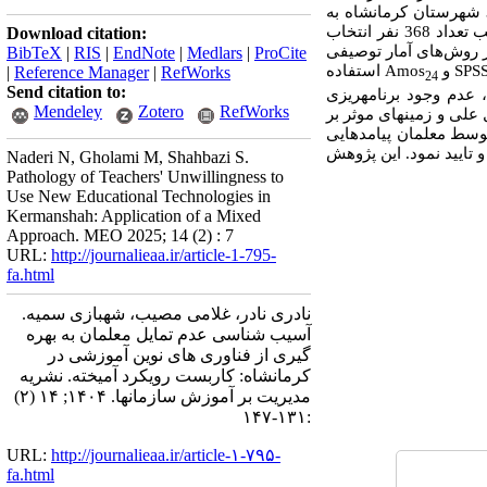
مرحله‌ای تحلیل شدند جامعه آماری در بخش کمی شامل معلمان سه مقطع ابتدایی، متوسطه اول و دوم در ناحیه 3 شهرستان کرمانشاه به
ای با فن انتساب متناسب تعداد 368 نفر انتخاب
Download citation:
از روش‌های آمار توصیفی
BibTeX
|
RIS
|
EndNote
|
Medlars
|
ProCite
SPS
و
Amos
استفاده
|
Reference Manager
|
RefWorks
24
Send citation to:
 عدم وجود برنامه­ریزی
Mendeley
Zotero
RefWorks
لی و زمینه­ای موثر بر
توسط معلمان پیامدهایی
 تایید نمود. این پژوهش
Naderi N, Gholami M, Shahbazi S.
Pathology of Teachers' Unwillingness to
Use New Educational Technologies in
Kermanshah: Application of a Mixed
Approach. MEO 2025; 14 (2) : 7
URL:
http://journalieaa.ir/article-1-795-
fa.html
نادری نادر، غلامی مصیب، شهبازی سمیه.
آسیب شناسی عدم تمایل معلمان به بهره
گیری از فناوری های نوین آموزشی در
کرمانشاه: کاربست رویکرد آمیخته. نشریه
مديريت بر آموزش سازمانها. ۱۴۰۴; ۱۴ (۲)
:۱۳۱-۱۴۷
URL:
http://journalieaa.ir/article-۱-۷۹۵-
fa.html