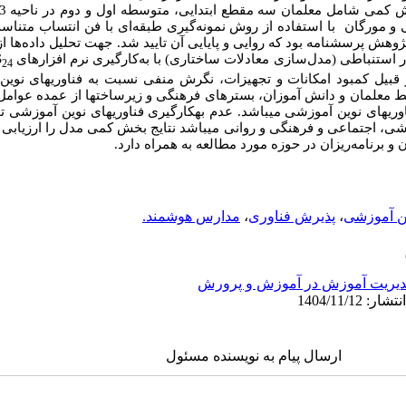
گیری طبقه
 پژوهش پرسشنامه بود که روایی و پایایی آن تایید شد. جهت تحلیل داده‌ها 
مار استنباطی (مدل
سازی معادلات ساختاری) با به‌کارگیری نرم افزارهای
S
24
قبیل کمبود امکانات و تجهیزات، نگرش منفی نسبت به فناوری­های نوین،
معلمان و دانش آموزان، بسترهای فرهنگی و زیرساخت­ها از عمده عوامل ع
وری­های نوین آموزشی می­باشد. عدم به­کارگیری فناوری­های نوین آموزشی 
شی، اجتماعی و فرهنگی و روانی می­باشد نتایج بخش کمی مدل را ارزیابی و
و برنامه‌ریزان در حوزه مورد مطالعه به همراه دارد.
ین آموزشی
،
پذیرش فناوری‌
،
مدارس هوشمند.
یریت آموزش در آموزش و پرورش
ارسال پیام به نویسنده مسئول