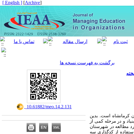
[ English ]
]
Archive
[
برگشت به فهرست نسخه ها
خته
‎ 10.61882/meo.14.2.131
ن کرمانشاه است. بدین
یاد و در مرحله کمی از
د مطالعه در شهرستان
از آنان مصاحبه شد. داده‌ها با استفاده از کدگذاری سه