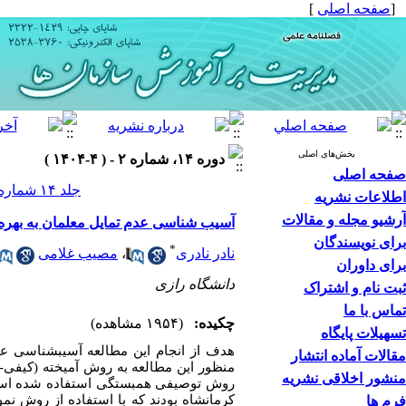
[
صفحه اصلی
]
بخش‌های اصلی
دوره ۱۴، شماره ۲ - ( ۴-۱۴۰۴ )
صفحه اصلی
جلد ۱۴ شماره ۲ صفحات ۱۴۷-۱۳۱
اطلاعات نشریه
آرشیو مجله و مقالات
آسیب شناسی عدم تمایل معلمان به بهره 
برای نویسندگان
*
نادر نادری
،
مصیب غلامی
برای داوران
دانشگاه رازی
ثبت نام و اشتراک
تماس با ما
چکیده:
(۱۹۵۴ مشاهده)
تسهیلات پایگاه
هدف از انجام این مطالعه آسیب­شناسی عد
مقالات آماده انتشار
منظور این مطالعه به روش آمیخته (کیفی-ک
منشور اخلاقی نشریه
روش توصیفی همبستگی استفاده شده است 
فرم ها